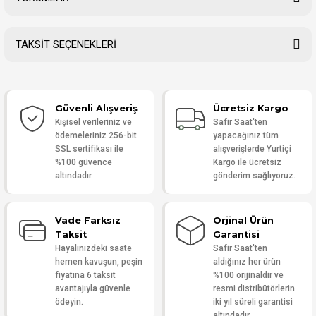
TAKSİT SEÇENEKLERİ
Bu ürüne ilk yorumu siz yapın!
Güvenli Alışveriş
Ücretsiz Kargo
Yorum Yaz
Kişisel verileriniz ve
Safir Saat'ten
ödemeleriniz 256-bit
yapacağınız tüm
SSL sertifikası ile
alışverişlerde Yurtiçi
%100 güvence
Kargo ile ücretsiz
altındadır.
gönderim sağlıyoruz.
Vade Farksız
Orjinal Ürün
Taksit
Garantisi
Hayalinizdeki saate
Safir Saat'ten
hemen kavuşun, peşin
aldığınız her ürün
fiyatına 6 taksit
%100 orijinaldir ve
avantajıyla güvenle
resmi distribütörlerin
ödeyin.
iki yıl süreli garantisi
altındadır