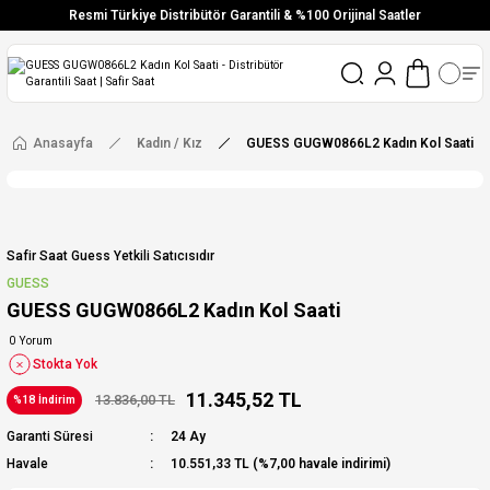
Resmi Türkiye Distribütör Garantili & %100 Orijinal Saatler
Vade Farksız 6 Taksit
Aynı Gün Stoktan Gönderim
Ücretsiz Kargo
Anasayfa
Kadın / Kız
GUESS GUGW0866L2 Kadın Kol Saati
Safir Saat Guess Yetkili Satıcısıdır
GUESS
GUESS GUGW0866L2 Kadın Kol Saati
0 Yorum
Stokta Yok
11.345,52 TL
13.836,00 TL
%18 İndirim
Garanti Süresi
24 Ay
Havale
10.551,33 TL (%7,00 havale indirimi)