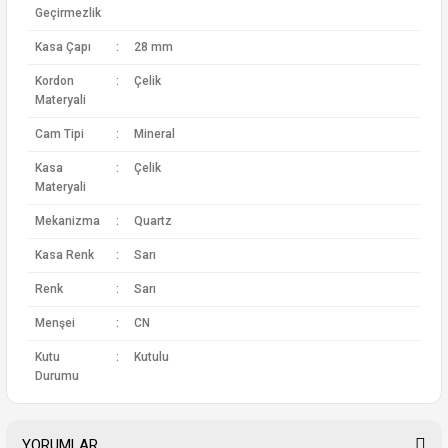
Geçirmezlik
Kasa Çapı
:
28 mm
Kordon
:
Çelik
Materyali
Cam Tipi
:
Mineral
Kasa
:
Çelik
Materyali
Mekanizma
:
Quartz
Kasa Renk
:
Sarı
Renk
:
Sarı
Menşei
:
CN
Kutu
:
Kutulu
Durumu
YORUMLAR