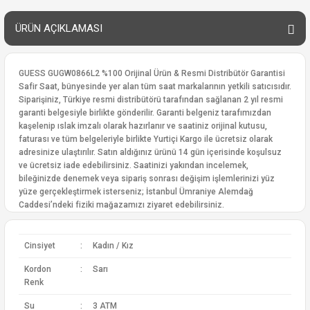
ÜRÜN AÇIKLAMASI
GUESS GUGW0866L2 %100 Orijinal Ürün & Resmi Distribütör Garantisi
Safir Saat, bünyesinde yer alan tüm saat markalarının yetkili satıcısıdır.
Siparişiniz, Türkiye resmi distribütörü tarafından sağlanan 2 yıl resmi
garanti belgesiyle birlikte gönderilir. Garanti belgeniz tarafımızdan
kaşelenip ıslak imzalı olarak hazırlanır ve saatiniz orijinal kutusu,
faturası ve tüm belgeleriyle birlikte Yurtiçi Kargo ile ücretsiz olarak
adresinize ulaştırılır. Satın aldığınız ürünü 14 gün içerisinde koşulsuz
ve ücretsiz iade edebilirsiniz. Saatinizi yakından incelemek,
bileğinizde denemek veya sipariş sonrası değişim işlemlerinizi yüz
yüze gerçekleştirmek isterseniz; İstanbul Ümraniye Alemdağ
Caddesi’ndeki fiziki mağazamızı ziyaret edebilirsiniz.
Cinsiyet
:
Kadın / Kız
Kordon
:
Sarı
Renk
Su
:
3 ATM