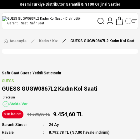
Resmi Türkiye Distribütör Garantili & %100 Orijinal Saatler
Vade Farksız 6 Taksit
Aynı Gün Stoktan Gönderim
Ücretsiz Kargo
Anasayfa
Kadın / Kız
GUESS GUGW0867L2 Kadın Kol Saati
Safir Saat Guess Yetkili Satıcısıdır
GUESS
GUESS GUGW0867L2 Kadın Kol Saati
0 Yorum
Stokta Var
9.454,60 TL
11.530,00 TL
%18 İndirim
Garanti Süresi
24 Ay
Havale
8.792,78 TL (%7,00 havale indirimi)