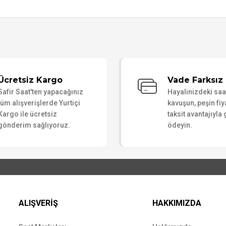
Bu ürüne ilk yorumu siz yapın!
Ücretsiz Kargo
Vade Farksız 
Safir Saat'ten yapacağınız
Hayalinizdeki sa
Yorum Yaz
tüm alışverişlerde Yurtiçi
kavuşun, peşin fiy
Kargo ile ücretsiz
taksit avantajıyla
gönderim sağlıyoruz.
ödeyin.
ALIŞVERİŞ
HAKKIMIZDA