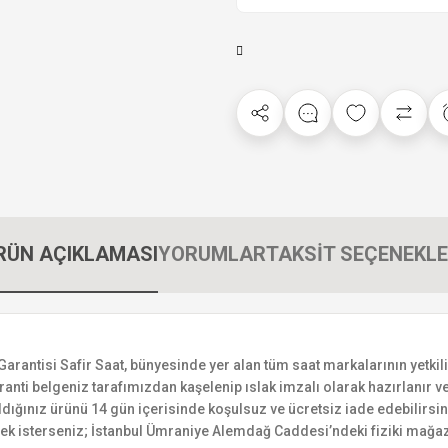
RÜN AÇIKLAMASI
YORUMLAR
TAKSİT SEÇENEKLE
tisi Safir Saat, bünyesinde yer alan tüm saat markalarının yetkili sa
ranti belgeniz tarafımızdan kaşelenip ıslak imzalı olarak hazırlanır ve 
n aldığınız ürünü 14 gün içerisinde koşulsuz ve ücretsiz iade edebilir
mek isterseniz; İstanbul Ümraniye Alemdağ Caddesi’ndeki fiziki mağaz