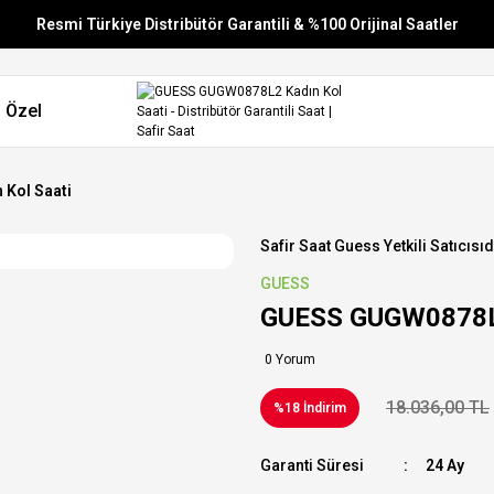
Resmi Türkiye Distribütör Garantili & %100 Orijinal Saatler
Vade Farksız 6 Taksit
 Özel
Aynı Gün Stoktan Gönderim
Ücretsiz Kargo
Kol Saati
Safir Saat Guess Yetkili Satıcısıd
GUESS
GUESS GUGW0878L2
0 Yorum
18.036,00 TL
%18 İndirim
Garanti Süresi
24 Ay