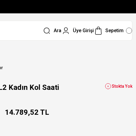
Ara
Üye Girişi
Sepetim
ır
 Kadın Kol Saati
Stokta Yok
14.789,52 TL