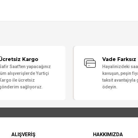
Bu ürüne ilk yorumu siz yapın!
Ücretsiz Kargo
Vade Farksız 
Safir Saat'ten yapacağınız
Hayalinizdeki sa
Yorum Yaz
tüm alışverişlerde Yurtiçi
kavuşun, peşin fiy
Kargo ile ücretsiz
taksit avantajıyla
gönderim sağlıyoruz.
ödeyin.
ALIŞVERİŞ
HAKKIMIZDA