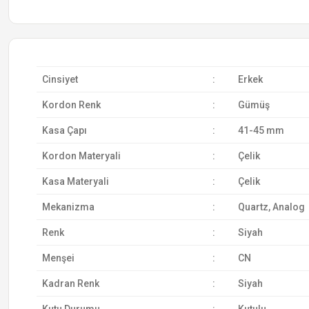
Cinsiyet
:
Erkek
Kordon Renk
:
Gümüş
Kasa Çapı
:
41-45 mm
Kordon Materyali
:
Çelik
Kasa Materyali
:
Çelik
Mekanizma
:
Quartz, Analog
Renk
:
Siyah
Menşei
:
CN
Kadran Renk
:
Siyah