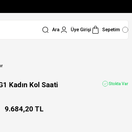
Ara
Üye Girişi
Sepetim
ır
 Kadın Kol Saati
Stokta Var
9.684,20 TL