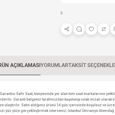
RÜN AÇIKLAMASI
YORUMLAR
TAKSİT SEÇENEKLE
ntisi Safir Saat, bünyesinde yer alan tüm saat markalarının yetkili s
derilir. Garanti belgeniz tarafımızdan kaşelenip ıslak imzalı olarak ha
ize ulaştırılır. Satın aldığınız ürünü 14 gün içerisinde koşulsuz ve ücr
izi yüz yüze gerçekleştirmek isterseniz; İstanbul Ümraniye Alemdağ C