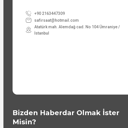
+90 2163447309
safirsaat@hotmail.com
Atatürk mah. Alemdağ cad. No 104 Ümraniye /
İstanbul
Bizden Haberdar Olmak İster
Misin?