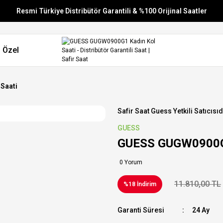
Resmi Türkiye Distribütör Garantili & %100 Orijinal Saatler
Vade Farksız 6 Taksit
 Özel
Aynı Gün Stoktan Gönderim
Ücretsiz Kargo
Saati
Safir Saat Guess Yetkili Satıcısıd
GUESS
GUESS GUGW0900G1
0 Yorum
11.810,00 TL
%18 İndirim
Garanti Süresi
24 Ay