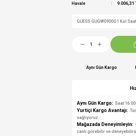
Havale
9.006,31 
GUESS GUGW0900G1 Kol Saati R
Aynı Gün Kargo
Hı
Aynı Gün Kargo:
Saat 16:00'
Yurtiçi Kargo Avantajı:
Tür
sağlıyoruz.
Mağazada Deneyimleyin:
canlı görebilir ve deneyebilirs