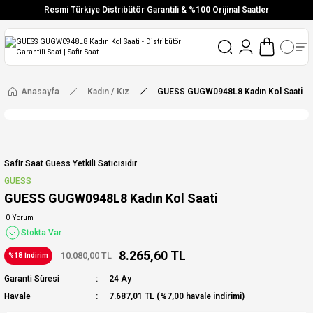
Resmi Türkiye Distribütör Garantili & %100 Orijinal Saatler
Vade Farksız 6 Taksit
Aynı Gün Stoktan Gönderim
Ücretsiz Kargo
Anasayfa
Kadın / Kız
GUESS GUGW0948L8 Kadın Kol Saati
Safir Saat Guess Yetkili Satıcısıdır
GUESS
GUESS GUGW0948L8 Kadın Kol Saati
0 Yorum
Stokta Var
8.265,60 TL
10.080,00 TL
%18 İndirim
Garanti Süresi
24 Ay
Havale
7.687,01 TL (%7,00 havale indirimi)