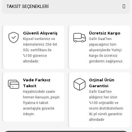
TAKSİT SEÇENEKLERİ
Bu ürüne ilk yorumu siz yapın!
Güvenli Alışveriş
Ücretsiz Kargo
Yorum Yaz
Kişisel verileriniz ve
Safir Saat'ten
ödemeleriniz 256-bit
yapacağınız tüm
SSL sertifikası ile
alışverişlerde Yurtiçi
%100 güvence
Kargo ile ücretsiz
altındadır.
gönderim sağlıyoruz.
Vade Farksız
Orjinal Ürün
Taksit
Garantisi
Hayalinizdeki saate
Safir Saat'ten
hemen kavuşun, peşin
aldığınız her ürün
fiyatına 6 taksit
%100 orijinaldir ve
avantajıyla güvenle
resmi distribütörlerin
ödeyin.
iki yıl süreli garantisi
altındadır