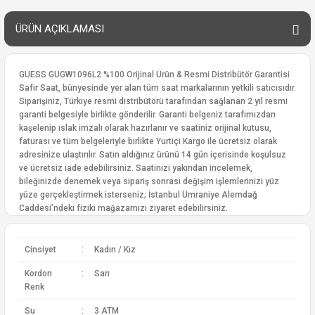
ÜRÜN AÇIKLAMASI
GUESS GUGW1096L2 %100 Orijinal Ürün & Resmi Distribütör Garantisi
Safir Saat, bünyesinde yer alan tüm saat markalarının yetkili satıcısıdır.
Siparişiniz, Türkiye resmi distribütörü tarafından sağlanan 2 yıl resmi
garanti belgesiyle birlikte gönderilir. Garanti belgeniz tarafımızdan
kaşelenip ıslak imzalı olarak hazırlanır ve saatiniz orijinal kutusu,
faturası ve tüm belgeleriyle birlikte Yurtiçi Kargo ile ücretsiz olarak
adresinize ulaştırılır. Satın aldığınız ürünü 14 gün içerisinde koşulsuz
ve ücretsiz iade edebilirsiniz. Saatinizi yakından incelemek,
bileğinizde denemek veya sipariş sonrası değişim işlemlerinizi yüz
yüze gerçekleştirmek isterseniz; İstanbul Ümraniye Alemdağ
Caddesi’ndeki fiziki mağazamızı ziyaret edebilirsiniz.
Cinsiyet
:
Kadın / Kız
Kordon
:
Sarı
Renk
Su
:
3 ATM