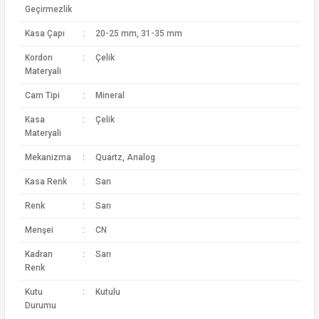
Geçirmezlik
Kasa Çapı
:
20-25 mm, 31-35 mm
Kordon
:
Çelik
Materyali
Cam Tipi
:
Mineral
Kasa
:
Çelik
Materyali
Mekanizma
:
Quartz, Analog
Kasa Renk
:
Sarı
Renk
:
Sarı
Menşei
:
CN
Kadran
:
Sarı
Renk
Kutu
:
Kutulu
Durumu