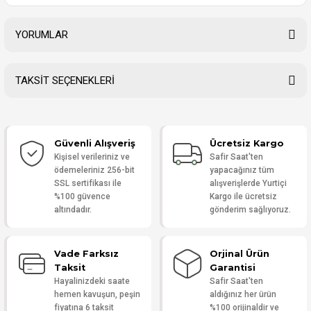
YORUMLAR
TAKSİT SEÇENEKLERİ
Bu ürüne ilk yorumu siz yapın!
Güvenli Alışveriş
Ücretsiz Kargo
Yorum Yaz
Kişisel verileriniz ve
Safir Saat'ten
ödemeleriniz 256-bit
yapacağınız tüm
SSL sertifikası ile
alışverişlerde Yurtiçi
%100 güvence
Kargo ile ücretsiz
altındadır.
gönderim sağlıyoruz.
Vade Farksız
Orjinal Ürün
Taksit
Garantisi
Hayalinizdeki saate
Safir Saat'ten
hemen kavuşun, peşin
aldığınız her ürün
fiyatına 6 taksit
%100 orijinaldir ve