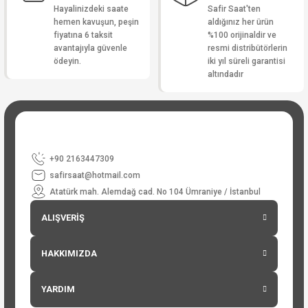
Hayalinizdeki saate
Safir Saat'ten
hemen kavuşun, peşin
aldığınız her ürün
fiyatına 6 taksit
%100 orijinaldir ve
avantajıyla güvenle
resmi distribütörlerin
ödeyin.
iki yıl süreli garantisi
altındadır
+90 2163447309
safirsaat@hotmail.com
Atatürk mah. Alemdağ cad. No 104 Ümraniye / İstanbul
ALIŞVERİŞ
HAKKIMIZDA
YARDIM