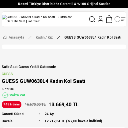
Resmi Türkiye Distribütör Garantili & %100 Orijinal Saatler
Vade Farksız 6 Taksit
Aynı Gün Stoktan Gönderim
Ücretsiz Kargo
Anasayfa
Kadın / Kız
GUESS GUW0638L4 Kadın Kol Saati
Safir Saat Guess Yetkili Satıcısıdır
GUESS
GUESS GUW0638L4 Kadın Kol Saati
0 Yorum
Stokta Var
13.669,40 TL
16.670,00 TL
%18 İndirim
Garanti Süresi
24 Ay
Havale
12.712,54 TL (%7,00 havale indirimi)