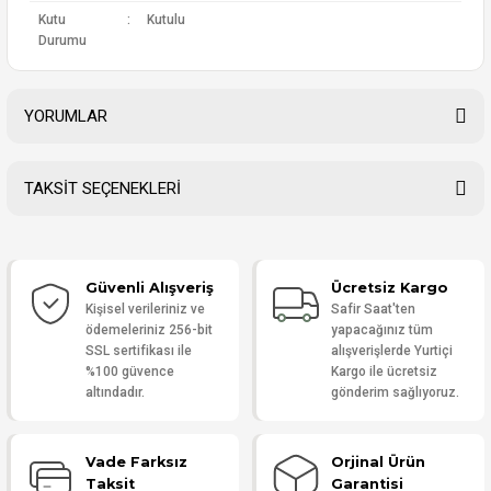
Kutu
:
Kutulu
Durumu
YORUMLAR
TAKSİT SEÇENEKLERİ
Bu ürüne ilk yorumu siz yapın!
Güvenli Alışveriş
Ücretsiz Kargo
Yorum Yaz
Kişisel verileriniz ve
Safir Saat'ten
ödemeleriniz 256-bit
yapacağınız tüm
SSL sertifikası ile
alışverişlerde Yurtiçi
%100 güvence
Kargo ile ücretsiz
altındadır.
gönderim sağlıyoruz.
Vade Farksız
Orjinal Ürün
Taksit
Garantisi