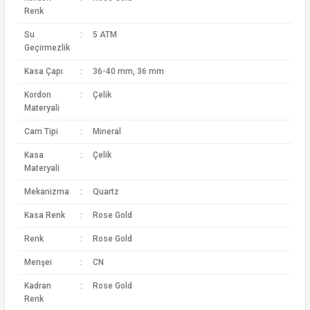
Renk
Su
:
5 ATM
Geçirmezlik
Kasa Çapı
:
36-40 mm, 36 mm
Kordon
:
Çelik
Materyali
Cam Tipi
:
Mineral
Kasa
:
Çelik
Materyali
Mekanizma
:
Quartz
Kasa Renk
:
Rose Gold
Renk
:
Rose Gold
Menşei
:
CN
Kadran
:
Rose Gold
Renk