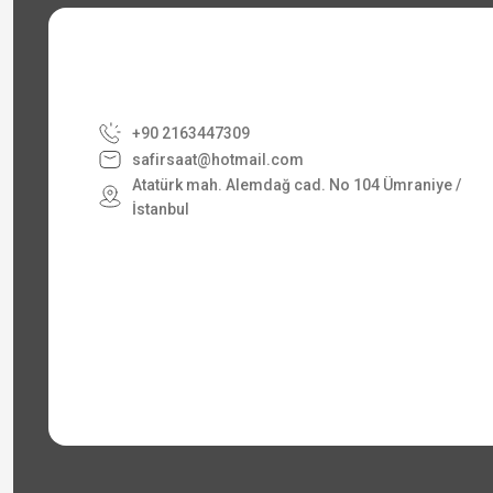
+90 2163447309
safirsaat@hotmail.com
Atatürk mah. Alemdağ cad. No 104 Ümraniye /
İstanbul