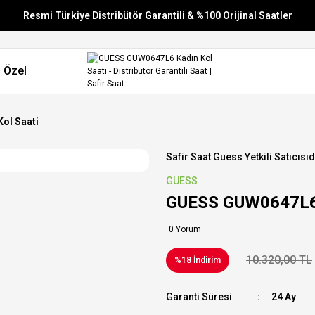
Resmi Türkiye Distribütör Garantili & %100 Orijinal Saatler
Vade Farksız 6 Taksit
 Özel
Aynı Gün Stoktan Gönderim
Ücretsiz Kargo
ol Saati
Safir Saat Guess Yetkili Satıcısıd
GUESS
GUESS GUW0647L6 
0 Yorum
10.320,00 TL
%18 İndirim
Garanti Süresi
24 Ay