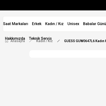
Saat Markaları
Erkek
Kadın / Kız
Unisex
Babalar Günü
Hakkımızda
Teknik Servis
Anasayfa
Kadın / Kız
GUESS GUW0647L6 Kadın K