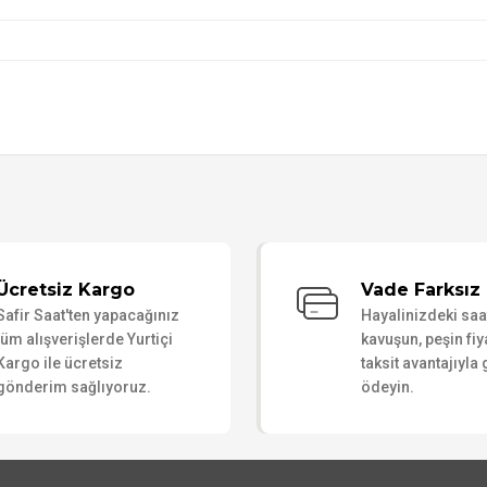
Bu ürüne ilk yorumu siz yapın!
Ücretsiz Kargo
Vade Farksız 
Safir Saat'ten yapacağınız
Hayalinizdeki sa
Yorum Yaz
tüm alışverişlerde Yurtiçi
kavuşun, peşin fiy
Kargo ile ücretsiz
taksit avantajıyla
gönderim sağlıyoruz.
ödeyin.