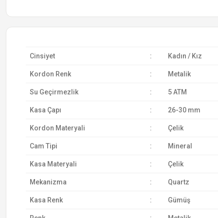
Cinsiyet
:
Kadın / Kız
Kordon Renk
:
Metalik
Su Geçirmezlik
:
5 ATM
Kasa Çapı
:
26-30 mm
Kordon Materyali
:
Çelik
Cam Tipi
:
Mineral
Kasa Materyali
:
Çelik
Mekanizma
:
Quartz
Kasa Renk
:
Gümüş