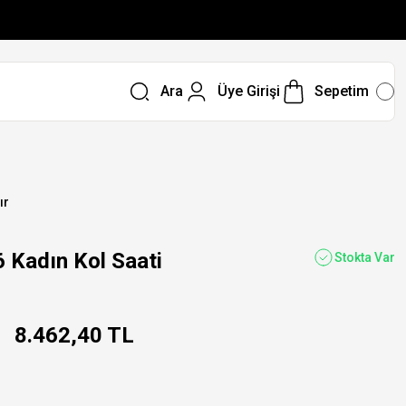
Ara
Üye Girişi
Sepetim
ır
Kadın Kol Saati
Stokta Var
8.462,40 TL