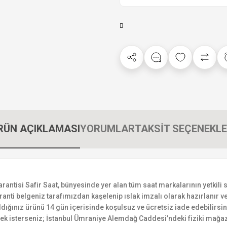
RÜN AÇIKLAMASI
YORUMLAR
TAKSİT SEÇENEKLE
isi Safir Saat, bünyesinde yer alan tüm saat markalarının yetkili sat
ranti belgeniz tarafımızdan kaşelenip ıslak imzalı olarak hazırlanır ve 
n aldığınız ürünü 14 gün içerisinde koşulsuz ve ücretsiz iade edebilir
mek isterseniz; İstanbul Ümraniye Alemdağ Caddesi’ndeki fiziki mağaz