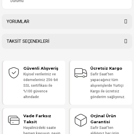
Durumu
YORUMLAR
TAKSİT SEÇENEKLERİ
Bu ürüne ilk yorumu siz yapın!
Güvenli Alışveriş
Ücretsiz Kargo
Yorum Yaz
Kişisel verileriniz ve
Safir Saat'ten
ödemeleriniz 256-bit
yapacağınız tüm
SSL sertifikası ile
alışverişlerde Yurtiçi
%100 güvence
Kargo ile ücretsiz
altındadır.
gönderim sağlıyoruz.
Vade Farksız
Orjinal Ürün
Taksit
Garantisi
Hayalinizdeki saate
Safir Saat'ten
hemen kavuşun, peşin
aldığınız her ürün