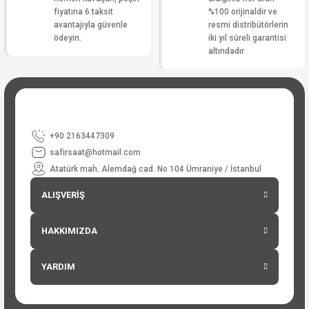
fiyatına 6 taksit
%100 orijinaldir ve
avantajıyla güvenle
resmi distribütörlerin
ödeyin.
iki yıl süreli garantisi
altındadır
+90 2163447309
safirsaat@hotmail.com
Atatürk mah. Alemdağ cad. No 104 Ümraniye / İstanbul
ALIŞVERİŞ
HAKKIMIZDA
YARDIM