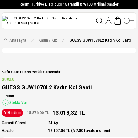
Resmi Türkiye Distribütör Garantili & %100 Orijinal Saatler
Vade Farksız 6 Taksit
Aynı Gün Stoktan Gönderim
Ücretsiz Kargo
Anasayfa
Kadın / Kız
GUESS GUW1070L2 Kadın Kol Saati
Safir Saat Guess Yetkili Satıcısıdır
GUESS
GUESS GUW1070L2 Kadın Kol Saati
0 Yorum
Stokta Var
13.018,32 TL
15.876,00 TL
%18 İndirim
Garanti Süresi
24 Ay
Havale
12.107,04 TL (%7,00 havale indirimi)