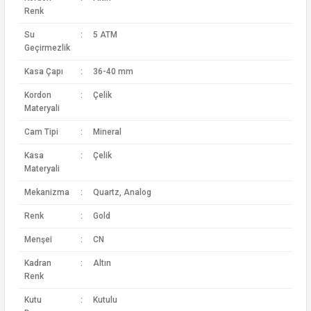
Renk
Su
:
5 ATM
Geçirmezlik
Kasa Çapı
:
36-40 mm
Kordon
:
Çelik
Materyali
Cam Tipi
:
Mineral
Kasa
:
Çelik
Materyali
Mekanizma
:
Quartz, Analog
Renk
:
Gold
Menşei
:
CN
Kadran
:
Altın
Renk
Kutu
:
Kutulu