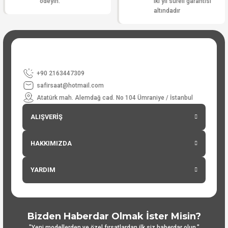
ödeyin.
iki yıl süreli garantisi
altındadır
+90 2163447309
safirsaat@hotmail.com
Atatürk mah. Alemdağ cad. No 104 Ümraniye / İstanbul
ALIŞVERİŞ
HAKKIMIZDA
YARDIM
Bizden Haberdar Olmak İster Misin?
"Yeni modellerden ve özel fırsatlardan ilk siz haberdar olun."