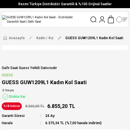
Resmi Türkiye Distribütör Garantili & %100 Orijinal Saatler
Vade Farksız 6 Taksit
Aynı Gün Stoktan Gönderim
Ücretsiz Kargo
Anasayfa
Kadın / Kız
GUESS GUW1209L1 Kadın Kol Saati
Safir Saat Guess Yetkili Satıcısıdır
GUESS
GUESS GUW1209L1 Kadın Kol Saati
0 Yorum
Stokta Var
6.855,20 TL
8.360,00 TL
%18 İndirim
Garanti Süresi
24 Ay
Havale
6.375,34 TL (%7,00 havale indirimi)