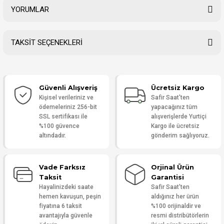
YORUMLAR
TAKSİT SEÇENEKLERİ
Bu ürüne ilk yorumu siz yapın!
Güvenli Alışveriş
Ücretsiz Kargo
Yorum Yaz
Kişisel verileriniz ve
Safir Saat'ten
ödemeleriniz 256-bit
yapacağınız tüm
SSL sertifikası ile
alışverişlerde Yurtiçi
%100 güvence
Kargo ile ücretsiz
altındadır.
gönderim sağlıyoruz.
Vade Farksız
Orjinal Ürün
Taksit
Garantisi
Hayalinizdeki saate
Safir Saat'ten
hemen kavuşun, peşin
aldığınız her ürün
fiyatına 6 taksit
%100 orijinaldir ve
avantajıyla güvenle
resmi distribütörlerin