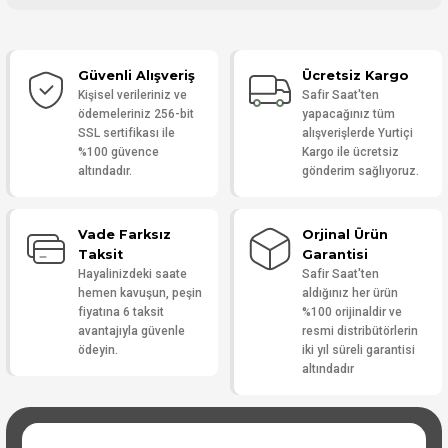
Bu ürüne ilk yorumu siz yapın!
Güvenli Alışveriş
Ücretsiz Kargo
Yorum Yaz
Kişisel verileriniz ve
Safir Saat'ten
ödemeleriniz 256-bit
yapacağınız tüm
SSL sertifikası ile
alışverişlerde Yurtiçi
%100 güvence
Kargo ile ücretsiz
altındadır.
gönderim sağlıyoruz.
Vade Farksız
Orjinal Ürün
Taksit
Garantisi
Hayalinizdeki saate
Safir Saat'ten
hemen kavuşun, peşin
aldığınız her ürün
fiyatına 6 taksit
%100 orijinaldir ve
avantajıyla güvenle
resmi distribütörlerin
ödeyin.
iki yıl süreli garantisi
altındadır