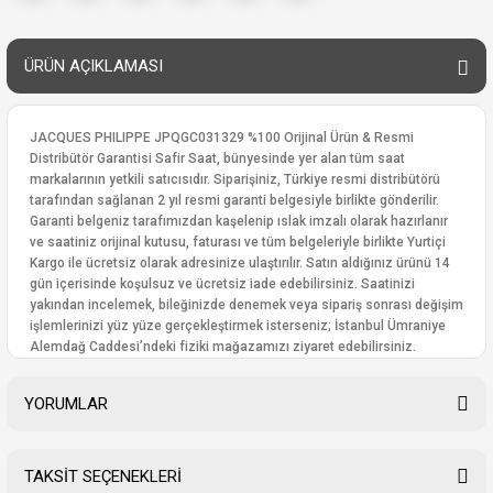
ÜRÜN AÇIKLAMASI
JACQUES PHILIPPE JPQGC031329 %100 Orijinal Ürün & Resmi
Distribütör Garantisi Safir Saat, bünyesinde yer alan tüm saat
markalarının yetkili satıcısıdır. Siparişiniz, Türkiye resmi distribütörü
tarafından sağlanan 2 yıl resmi garanti belgesiyle birlikte gönderilir.
Garanti belgeniz tarafımızdan kaşelenip ıslak imzalı olarak hazırlanır
ve saatiniz orijinal kutusu, faturası ve tüm belgeleriyle birlikte Yurtiçi
Kargo ile ücretsiz olarak adresinize ulaştırılır. Satın aldığınız ürünü 14
gün içerisinde koşulsuz ve ücretsiz iade edebilirsiniz. Saatinizi
yakından incelemek, bileğinizde denemek veya sipariş sonrası değişim
işlemlerinizi yüz yüze gerçekleştirmek isterseniz; İstanbul Ümraniye
Alemdağ Caddesi’ndeki fiziki mağazamızı ziyaret edebilirsiniz.
YORUMLAR
TAKSİT SEÇENEKLERİ