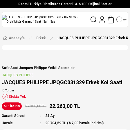
Resmi Türkiye Distribütör Garantili & %100 Orijinal Saatler
Vade Farksız 6 Taksit
Aynı Gün Stoktan Gönderim
Ücretsiz Kargo
Anasayfa
Erkek
JACQUES PHILIPPE JPQGC031329 Erkek Kol
Safir Saat Jacques Philippe Yetkili Satıcısıdır
JACQUES PHILIPPE
JACQUES PHILIPPE JPQGC031329 Erkek Kol Saati
0 Yorum
Stokta Yok
22.263,00 TL
27.150,00 TL
%18 İndirim
Garanti Süresi
24 Ay
Havale
20.704,59 TL (%7,00 havale indirimi)