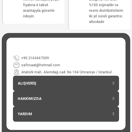
fiyatına 6 taksit
%100 orijinaldir ve
avantajıyla güvenle
resmi distribütörlerin
ödeyin.
iki yıl süreli garantisi
altındadır
+90 2163447309
safirsaat@hotmail.com
Atatürk mah. Alemdağ cad. No 104 Ümraniye / İstanbul
ALIŞVERİŞ
HAKKIMIZDA
YARDIM