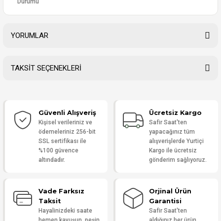
Durumu
YORUMLAR
TAKSİT SEÇENEKLERİ
Bu ürüne ilk yorumu siz yapın!
Güvenli Alışveriş
Ücretsiz Kargo
Yorum Yaz
Kişisel verileriniz ve
Safir Saat'ten
ödemeleriniz 256-bit
yapacağınız tüm
SSL sertifikası ile
alışverişlerde Yurtiçi
%100 güvence
Kargo ile ücretsiz
altındadır.
gönderim sağlıyoruz.
Vade Farksız
Orjinal Ürün
Taksit
Garantisi
Hayalinizdeki saate
Safir Saat'ten
hemen kavuşun, peşin
aldığınız her ürün