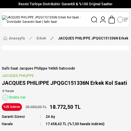
Resmi Türkiye Distribütör Garantili & %100 Orijinal Saatler
Vade Farksız 6 Taksit
Aynı Gün Stoktan Gönderim
Ücretsiz Kargo
Anasayfa
Erkek
JACQUES PHILIPPE JPQGC151336N Erkek Ko
Safir Saat Jacques Philippe Yetkili Satıcısıdır
JACQUES PHILIPPE
JACQUES PHILIPPE JPQGC151336N Erkek Kol Saati
0 Yorum
Stokta Var
18.772,50 TL
25.030,00 TL
%25 İndirim
Garanti Süresi
24 Ay
Havale
17.458,42 TL (%7,00 havale indirimi)