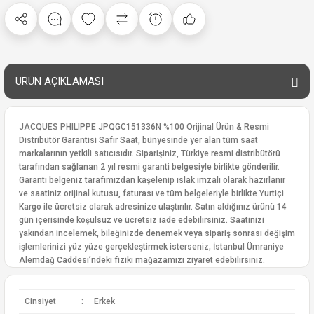
ÜRÜN AÇIKLAMASI
JACQUES PHILIPPE JPQGC151336N %100 Orijinal Ürün & Resmi
Distribütör Garantisi Safir Saat, bünyesinde yer alan tüm saat
markalarının yetkili satıcısıdır. Siparişiniz, Türkiye resmi distribütörü
tarafından sağlanan 2 yıl resmi garanti belgesiyle birlikte gönderilir.
Garanti belgeniz tarafımızdan kaşelenip ıslak imzalı olarak hazırlanır
ve saatiniz orijinal kutusu, faturası ve tüm belgeleriyle birlikte Yurtiçi
Kargo ile ücretsiz olarak adresinize ulaştırılır. Satın aldığınız ürünü 14
gün içerisinde koşulsuz ve ücretsiz iade edebilirsiniz. Saatinizi
yakından incelemek, bileğinizde denemek veya sipariş sonrası değişim
işlemlerinizi yüz yüze gerçekleştirmek isterseniz; İstanbul Ümraniye
Alemdağ Caddesi’ndeki fiziki mağazamızı ziyaret edebilirsiniz.
Cinsiyet
:
Erkek