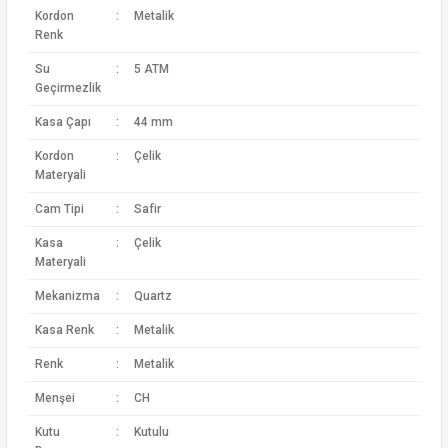
Kordon
:
Metalik
Renk
Su
:
5 ATM
Geçirmezlik
Kasa Çapı
:
44 mm
Kordon
:
Çelik
Materyali
Cam Tipi
:
Safir
Kasa
:
Çelik
Materyali
Mekanizma
:
Quartz
Kasa Renk
:
Metalik
Renk
:
Metalik
Menşei
:
CH
Kutu
:
Kutulu