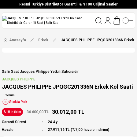
Resmi Türkiye Distribütör Garantili & %100 Orijinal Saatler
Vade Farksız 6 Taksit
Aynı Gün Stoktan Gönderim
Ücretsiz Kargo
Anasayfa
Erkek
JACQUES PHILIPPE JPQGC201336N Erkek Ko
Safir Saat Jacques Philippe Yetkili Satıcısıdır
JACQUES PHILIPPE
JACQUES PHILIPPE JPQGC201336N Erkek Kol Saati
0 Yorum
Stokta Yok
30.012,00 TL
36.600,00 TL
%18 İndirim
Garanti Süresi
24 Ay
Havale
27.911,16 TL (%7,00 havale indirimi)