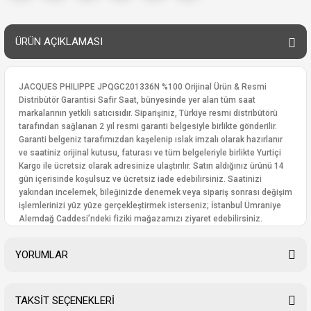
ÜRÜN AÇIKLAMASI
JACQUES PHILIPPE JPQGC201336N %100 Orijinal Ürün & Resmi
Distribütör Garantisi Safir Saat, bünyesinde yer alan tüm saat
markalarının yetkili satıcısıdır. Siparişiniz, Türkiye resmi distribütörü
tarafından sağlanan 2 yıl resmi garanti belgesiyle birlikte gönderilir.
Garanti belgeniz tarafımızdan kaşelenip ıslak imzalı olarak hazırlanır
ve saatiniz orijinal kutusu, faturası ve tüm belgeleriyle birlikte Yurtiçi
Kargo ile ücretsiz olarak adresinize ulaştırılır. Satın aldığınız ürünü 14
gün içerisinde koşulsuz ve ücretsiz iade edebilirsiniz. Saatinizi
yakından incelemek, bileğinizde denemek veya sipariş sonrası değişim
işlemlerinizi yüz yüze gerçekleştirmek isterseniz; İstanbul Ümraniye
Alemdağ Caddesi’ndeki fiziki mağazamızı ziyaret edebilirsiniz.
YORUMLAR
TAKSİT SEÇENEKLERİ