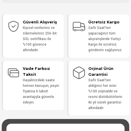
Bu ürüne ilk yorumu siz yapın!
Güvenli Alışveriş
Ücretsiz Kargo
Yorum Yaz
Kişisel verileriniz ve
Safir Saat'ten
ödemeleriniz 256-bit
yapacağınız tüm
SSL sertifikası ile
alışverişlerde Yurtiçi
%100 güvence
Kargo ile ücretsiz
altındadır.
gönderim sağlıyoruz.
Vade Farksız
Orjinal Ürün
Taksit
Garantisi
Hayalinizdeki saate
Safir Saat'ten
hemen kavuşun, peşin
aldığınız her ürün
fiyatına 6 taksit
%100 orijinaldir ve
avantajıyla güvenle
resmi distribütörlerin
ödeyin.
iki yıl süreli garantisi
altındadır