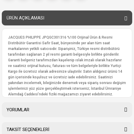
ÜRÜN AÇIKLAMASI
JACQUES PHILIPPE JPQGC301316 %100 Orijinal Ürün & Resmi
Distribütör Garantisi Safir Saat, bünyesinde yer alan tüm saat
markalarının yetkili satıcısıdır. Siparişiniz, Türkiye resmi distribütörü
tarafından sağlanan 2 yıl resmi garanti belgesiyle birlikte gönderilir.
Garanti belgeniz tarafımızdan kaşelenip ıslak imzalı olarak hazırlanır
ve saatiniz orijinal kutusu, faturası ve tüm belgeleriyle birlikte Yurtiçi
Kargo ile ücretsiz olarak adresinize ulaştırılır. Satın aldığınız ürünü 14
gün içerisinde koşulsuz ve ücretsiz iade edebilirsiniz. Saatinizi
yakından incelemek, bileğinizde denemek veya sipariş sonrası değişim
işlemlerinizi yüz yüze gerçekleştirmek isterseniz; İstanbul Ümraniye
Alemdağ Caddesi’ndeki fiziki mağazamızı ziyaret edebilirsiniz.
YORUMLAR
TAKSİT SEÇENEKLERİ