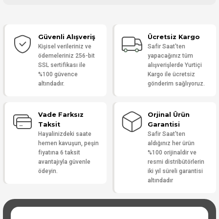
Bu ürüne ilk yorumu siz yapın!
Güvenli Alışveriş
Ücretsiz Kargo
Yorum Yaz
Kişisel verileriniz ve
Safir Saat'ten
ödemeleriniz 256-bit
yapacağınız tüm
SSL sertifikası ile
alışverişlerde Yurtiçi
%100 güvence
Kargo ile ücretsiz
altındadır.
gönderim sağlıyoruz.
Vade Farksız
Orjinal Ürün
Taksit
Garantisi
Hayalinizdeki saate
Safir Saat'ten
hemen kavuşun, peşin
aldığınız her ürün
fiyatına 6 taksit
%100 orijinaldir ve
avantajıyla güvenle
resmi distribütörlerin
ödeyin.
iki yıl süreli garantisi
altındadır