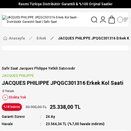
Resmi Türkiye Distribütör Garantili & %100 Orijinal Saatler
Vade Farksız 6 Taksit
Aynı Gün Stoktan Gönderim
Ücretsiz Kargo
Anasayfa
Erkek
JACQUES PHILIPPE JPQGC301316 Erkek Kol
Safir Saat Jacques Philippe Yetkili Satıcısıdır
JACQUES PHILIPPE
JACQUES PHILIPPE JPQGC301316 Erkek Kol Saati
0 Yorum
Stokta Yok
25.338,00 TL
30.900,00 TL
%18 İndirim
Garanti Süresi
24 Ay
Havale
23.564,34 TL (%7,00 havale indirimi)