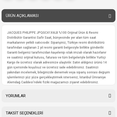
ÜRÜN AÇIKLAMASI
JACQUES PHILIPPE JPQGC41X6LB %100 Orijinal Ürün & Resmi
Distribütör Garantisi Safir Saat, bünyesinde yer alan tüm saat
markalarının yetkili satıcısıdır. Siparişiniz, Türkiye resmi distribütörü
tarafından sağlanan 2 yıl resmi garanti belgesiyle birlikte gönderilir.
Garanti belgeniz tarafımızdan kaşelenip ıslak imzalı olarak hazırlanır
ve saatiniz orijinal kutusu, faturası ve tüm belgeleriyle birlikte Yurtiçi
Kargo ile ücretsiz olarak adresinize ulaştırılır. Satın aldığınız ürünü 14
gün içerisinde koşulsuz ve ücretsiz iade edebilirsiniz. Saatinizi
yakından incelemek, bileğinizde denemek veya sipariş sonrası değişim
işlemlerinizi yüz yüze gerçekleştirmek isterseniz; İstanbul Ümraniye
Alemdağ Caddesi’ndeki fiziki mağazamızı ziyaret edebilirsiniz.
YORUMLAR
TAKSİT SEÇENEKLERİ