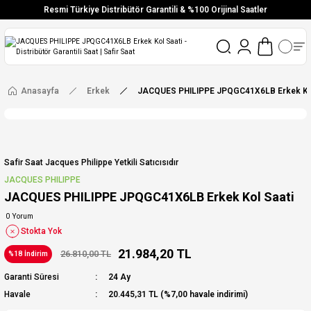
Resmi Türkiye Distribütör Garantili & %100 Orijinal Saatler
Vade Farksız 6 Taksit
Aynı Gün Stoktan Gönderim
Ücretsiz Kargo
Anasayfa
Erkek
JACQUES PHILIPPE JPQGC41X6LB Erkek Kol
Safir Saat Jacques Philippe Yetkili Satıcısıdır
JACQUES PHILIPPE
JACQUES PHILIPPE JPQGC41X6LB Erkek Kol Saati
0 Yorum
Stokta Yok
21.984,20 TL
26.810,00 TL
%18 İndirim
Garanti Süresi
24 Ay
Havale
20.445,31 TL (%7,00 havale indirimi)