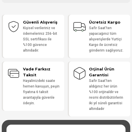
Bu ürüne ilk yorumu siz yapın!
Güvenli Alışveriş
Ücretsiz Kargo
Yorum Yaz
Kişisel verileriniz ve
Safir Saat'ten
ödemeleriniz 256-bit
yapacağınız tüm
SSL sertifikası ile
alışverişlerde Yurtiçi
%100 güvence
Kargo ile ücretsiz
altındadır.
gönderim sağlıyoruz.
Vade Farksız
Orjinal Ürün
Taksit
Garantisi
Hayalinizdeki saate
Safir Saat'ten
hemen kavuşun, peşin
aldığınız her ürün
fiyatına 6 taksit
%100 orijinaldir ve
avantajıyla güvenle
resmi distribütörlerin
ödeyin.
iki yıl süreli garantisi
altındadır