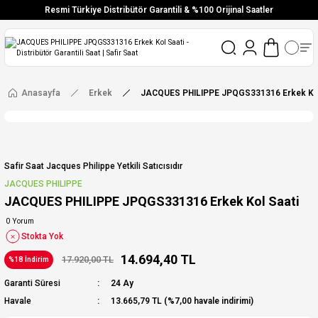
Resmi Türkiye Distribütör Garantili & %100 Orijinal Saatler
Vade Farksız 6 Taksit
Aynı Gün Stoktan Gönderim
Ücretsiz Kargo
Anasayfa
Erkek
JACQUES PHILIPPE JPQGS331316 Erkek Kol
Safir Saat Jacques Philippe Yetkili Satıcısıdır
JACQUES PHILIPPE
JACQUES PHILIPPE JPQGS331316 Erkek Kol Saati
0 Yorum
Stokta Yok
14.694,40 TL
17.920,00 TL
%18 İndirim
Garanti Süresi
24 Ay
Havale
13.665,79 TL (%7,00 havale indirimi)