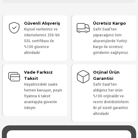
Bu ürüne ilk yorumu siz yapın!
Güvenli Alışveriş
Ücretsiz Kargo
Yorum Yaz
Kişisel verileriniz ve
Safir Saat'ten
ödemeleriniz 256-bit
yapacağınız tüm
SSL sertifikası ile
alışverişlerde Yurtiçi
%100 güvence
Kargo ile ücretsiz
altındadır.
gönderim sağlıyoruz.
Vade Farksız
Orjinal Ürün
Taksit
Garantisi
Hayalinizdeki saate
Safir Saat'ten
hemen kavuşun, peşin
aldığınız her ürün
fiyatına 6 taksit
%100 orijinaldir ve
avantajıyla güvenle
resmi distribütörlerin
ödeyin.
iki yıl süreli garantisi
altındadır