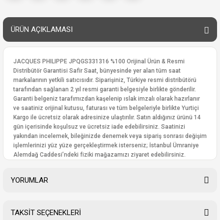
ÜRÜN AÇIKLAMASI
JACQUES PHILIPPE JPQGS331316 %100 Orijinal Ürün & Resmi
Distribütör Garantisi Safir Saat, bünyesinde yer alan tüm saat
markalarının yetkili satıcısıdır. Siparişiniz, Türkiye resmi distribütörü
tarafından sağlanan 2 yıl resmi garanti belgesiyle birlikte gönderilir.
Garanti belgeniz tarafımızdan kaşelenip ıslak imzalı olarak hazırlanır
ve saatiniz orijinal kutusu, faturası ve tüm belgeleriyle birlikte Yurtiçi
Kargo ile ücretsiz olarak adresinize ulaştırılır. Satın aldığınız ürünü 14
gün içerisinde koşulsuz ve ücretsiz iade edebilirsiniz. Saatinizi
yakından incelemek, bileğinizde denemek veya sipariş sonrası değişim
işlemlerinizi yüz yüze gerçekleştirmek isterseniz; İstanbul Ümraniye
Alemdağ Caddesi’ndeki fiziki mağazamızı ziyaret edebilirsiniz.
YORUMLAR
TAKSİT SEÇENEKLERİ