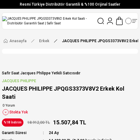
Resmi Türkiye Distribütör Garantili & %100 Orijinal Saatler
Vade Farksız 6 Taksit
Aynı Gün Stoktan Gönderim
Ücretsiz Kargo
Anasayfa
Erkek
JACQUES PHILIPPE JPQGS3373V8V2 Erkek K
Safir Saat Jacques Philippe Yetkili Satıcısıdır
JACQUES PHILIPPE
JACQUES PHILIPPE JPQGS3373V8V2 Erkek Kol
Saati
0 Yorum
Stokta Yok
15.507,84 TL
18.912,00 TL
%18 İndirim
Garanti Süresi
24 Ay