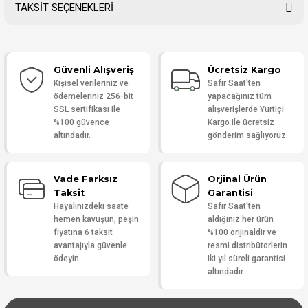
TAKSİT SEÇENEKLERİ
Bu ürüne ilk yorumu siz yapın!
Güvenli Alışveriş
Ücretsiz Kargo
Yorum Yaz
Kişisel verileriniz ve
Safir Saat'ten
ödemeleriniz 256-bit
yapacağınız tüm
SSL sertifikası ile
alışverişlerde Yurtiçi
%100 güvence
Kargo ile ücretsiz
altındadır.
gönderim sağlıyoruz.
Vade Farksız
Orjinal Ürün
Taksit
Garantisi
Hayalinizdeki saate
Safir Saat'ten
hemen kavuşun, peşin
aldığınız her ürün
fiyatına 6 taksit
%100 orijinaldir ve
avantajıyla güvenle
resmi distribütörlerin
ödeyin.
iki yıl süreli garantisi
altındadır