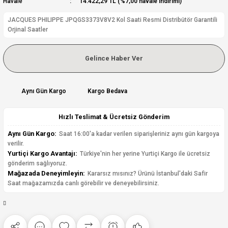
Havale
14.422,29 TL (%7,00 havale indirimi)
JACQUES PHILIPPE JPQGS3373V8V2 Kol Saati Resmi Distribütör Garantili
Orjinal Saatler
Gelince Haber Ver
Aynı Gün Kargo
Kargo Bedava
Hızlı Teslimat & Ücretsiz Gönderim
Aynı Gün Kargo:
Saat 16:00'a kadar verilen siparişleriniz aynı gün kargoya
verilir.
Yurtiçi Kargo Avantajı:
Türkiye'nin her yerine Yurtiçi Kargo ile ücretsiz
gönderim sağlıyoruz.
Mağazada Deneyimleyin:
Kararsız mısınız? Ürünü İstanbul'daki Safir
Saat mağazamızda canlı görebilir ve deneyebilirsiniz.