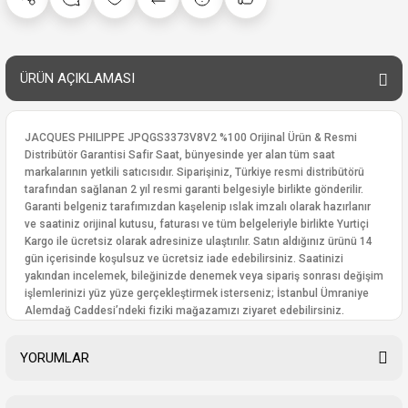
ÜRÜN AÇIKLAMASI
JACQUES PHILIPPE JPQGS3373V8V2 %100 Orijinal Ürün & Resmi
Distribütör Garantisi Safir Saat, bünyesinde yer alan tüm saat
markalarının yetkili satıcısıdır. Siparişiniz, Türkiye resmi distribütörü
tarafından sağlanan 2 yıl resmi garanti belgesiyle birlikte gönderilir.
Garanti belgeniz tarafımızdan kaşelenip ıslak imzalı olarak hazırlanır
ve saatiniz orijinal kutusu, faturası ve tüm belgeleriyle birlikte Yurtiçi
Kargo ile ücretsiz olarak adresinize ulaştırılır. Satın aldığınız ürünü 14
gün içerisinde koşulsuz ve ücretsiz iade edebilirsiniz. Saatinizi
yakından incelemek, bileğinizde denemek veya sipariş sonrası değişim
işlemlerinizi yüz yüze gerçekleştirmek isterseniz; İstanbul Ümraniye
Alemdağ Caddesi’ndeki fiziki mağazamızı ziyaret edebilirsiniz.
YORUMLAR