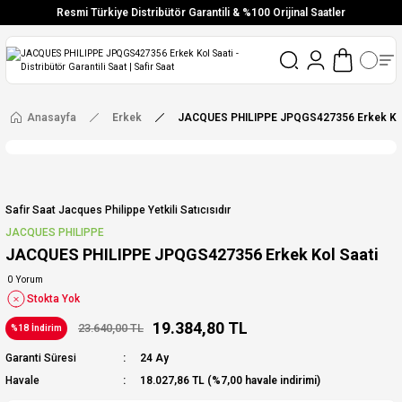
Resmi Türkiye Distribütör Garantili & %100 Orijinal Saatler
Vade Farksız 6 Taksit
Aynı Gün Stoktan Gönderim
Ücretsiz Kargo
Anasayfa
Erkek
JACQUES PHILIPPE JPQGS427356 Erkek Kol
Safir Saat Jacques Philippe Yetkili Satıcısıdır
JACQUES PHILIPPE
JACQUES PHILIPPE JPQGS427356 Erkek Kol Saati
0 Yorum
Stokta Yok
19.384,80 TL
23.640,00 TL
%18 İndirim
Garanti Süresi
24 Ay
Havale
18.027,86 TL (%7,00 havale indirimi)