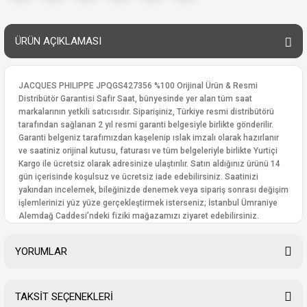
ÜRÜN AÇIKLAMASI
JACQUES PHILIPPE JPQGS427356 %100 Orijinal Ürün & Resmi
Distribütör Garantisi Safir Saat, bünyesinde yer alan tüm saat
markalarının yetkili satıcısıdır. Siparişiniz, Türkiye resmi distribütörü
tarafından sağlanan 2 yıl resmi garanti belgesiyle birlikte gönderilir.
Garanti belgeniz tarafımızdan kaşelenip ıslak imzalı olarak hazırlanır
ve saatiniz orijinal kutusu, faturası ve tüm belgeleriyle birlikte Yurtiçi
Kargo ile ücretsiz olarak adresinize ulaştırılır. Satın aldığınız ürünü 14
gün içerisinde koşulsuz ve ücretsiz iade edebilirsiniz. Saatinizi
yakından incelemek, bileğinizde denemek veya sipariş sonrası değişim
işlemlerinizi yüz yüze gerçekleştirmek isterseniz; İstanbul Ümraniye
Alemdağ Caddesi’ndeki fiziki mağazamızı ziyaret edebilirsiniz.
YORUMLAR
TAKSİT SEÇENEKLERİ