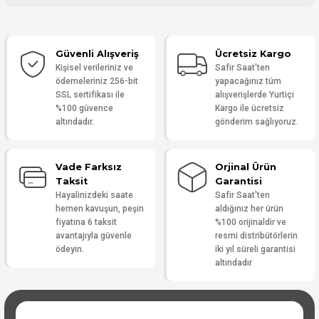
Bu ürüne ilk yorumu siz yapın!
Güvenli Alışveriş
Ücretsiz Kargo
Yorum Yaz
Kişisel verileriniz ve
Safir Saat'ten
ödemeleriniz 256-bit
yapacağınız tüm
SSL sertifikası ile
alışverişlerde Yurtiçi
%100 güvence
Kargo ile ücretsiz
altındadır.
gönderim sağlıyoruz.
Vade Farksız
Orjinal Ürün
Taksit
Garantisi
Hayalinizdeki saate
Safir Saat'ten
hemen kavuşun, peşin
aldığınız her ürün
fiyatına 6 taksit
%100 orijinaldir ve
avantajıyla güvenle
resmi distribütörlerin
ödeyin.
iki yıl süreli garantisi
altındadır