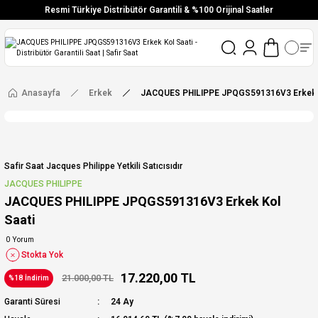
Resmi Türkiye Distribütör Garantili & %100 Orijinal Saatler
Vade Farksız 6 Taksit
Aynı Gün Stoktan Gönderim
Ücretsiz Kargo
Anasayfa
Erkek
JACQUES PHILIPPE JPQGS591316V3 Erkek K
Safir Saat Jacques Philippe Yetkili Satıcısıdır
JACQUES PHILIPPE
JACQUES PHILIPPE JPQGS591316V3 Erkek Kol
Saati
0 Yorum
Stokta Yok
17.220,00 TL
21.000,00 TL
%18 İndirim
Garanti Süresi
24 Ay