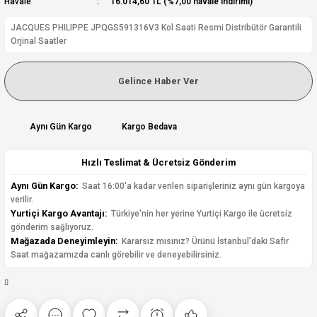
Havale
16.014,60 TL (%7,00 havale indirimi)
JACQUES PHILIPPE JPQGS591316V3 Kol Saati Resmi Distribütör Garantili
Orjinal Saatler
Gelince Haber Ver
Aynı Gün Kargo
Kargo Bedava
Hızlı Teslimat & Ücretsiz Gönderim
Aynı Gün Kargo:
Saat 16:00'a kadar verilen siparişleriniz aynı gün kargoya
verilir.
Yurtiçi Kargo Avantajı:
Türkiye'nin her yerine Yurtiçi Kargo ile ücretsiz
gönderim sağlıyoruz.
Mağazada Deneyimleyin:
Kararsız mısınız? Ürünü İstanbul'daki Safir
Saat mağazamızda canlı görebilir ve deneyebilirsiniz.