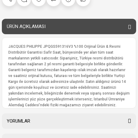
ÜRÜN AÇIKLAMASI
JACQUES PHILIPPE JPQGS591316V3 %100 Orijinal Ürün & Resmi
Distribütör Garantisi Safir Saat, bünyesinde yer alan tüm saat
markalarının yetkili satıcısıdır. Siparişiniz, Türkiye resmi distribütörü
tarafından sağlanan 2 yıl resmi garanti belgesiyle birlikte gönderilir.
Garanti belgeniz tarafımızdan kaşelenip ıslak imzalı olarak hazırlanır
ve saatiniz orijinal kutusu, faturası ve tüm belgeleriyle birlikte Yurtiçi
Kargo ile ücretsiz olarak adresinize ulaştırılır. Satın aldığınız ürünü 14
gün içerisinde koşulsuz ve ücretsiz iade edebilirsiniz. Saatinizi
yakından incelemek, bileğinizde denemek veya sipariş sonrası değişim
işlemlerinizi yüz yüze gerçekleştirmek isterseniz; İstanbul Ümraniye
Alemdağ Caddesi’ndeki fiziki mağazamızı ziyaret edebilirsiniz.
YORUMLAR