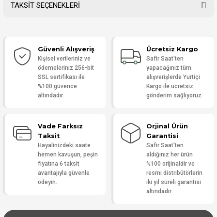
TAKSİT SEÇENEKLERİ
Bu ürüne ilk yorumu siz yapın!
Güvenli Alışveriş
Ücretsiz Kargo
Yorum Yaz
Kişisel verileriniz ve
Safir Saat'ten
ödemeleriniz 256-bit
yapacağınız tüm
SSL sertifikası ile
alışverişlerde Yurtiçi
%100 güvence
Kargo ile ücretsiz
altındadır.
gönderim sağlıyoruz.
Vade Farksız
Orjinal Ürün
Taksit
Garantisi
Hayalinizdeki saate
Safir Saat'ten
hemen kavuşun, peşin
aldığınız her ürün
fiyatına 6 taksit
%100 orijinaldir ve
avantajıyla güvenle
resmi distribütörlerin
ödeyin.
iki yıl süreli garantisi
altındadır