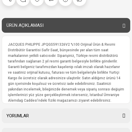
ÜRÜN AÇIKLAMASI
JACQUES PHILIPPE JPQGS591326V2 %100 Orijinal Ürün & Resmi
Distribütör Garantisi Safir Saat, bünyesinde yer alan tüm saat
markalarının yetkili satıcısıdır. Siparişiniz, Türkiye resmi distribütörü
tarafından sağlanan 2 yıl resmi garanti belgesiyle birlikte gönderilir.
Garanti belgeniz tarafımızdan kaşelenip ıslak imzalı olarak hazırlanır
ve saatiniz orijinal kutusu, faturası ve tüm belgeleriyle birlikte Yurtiçi
Kargo ile ücretsiz olarak adresinize ulaştırılır. Satın aldığınız ürünü 14
gün içerisinde koşulsuz ve ücretsiz iade edebilirsiniz. Saatinizi
yakından incelemek, bileğinizde denemek veya sipariş sonrası değişim
işlemlerinizi yüz yüze gerçekleştirmek isterseniz; İstanbul Ümraniye
Alemdağ Caddesi’ndeki fiziki mağazamızı ziyaret edebilirsiniz.
YORUMLAR