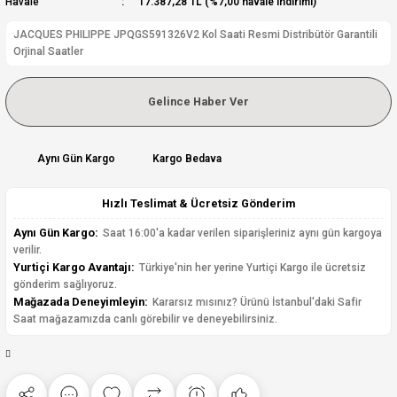
Havale
17.387,28 TL (%7,00 havale indirimi)
JACQUES PHILIPPE JPQGS591326V2 Kol Saati Resmi Distribütör Garantili
Orjinal Saatler
Gelince Haber Ver
Aynı Gün Kargo
Kargo Bedava
Hızlı Teslimat & Ücretsiz Gönderim
Aynı Gün Kargo:
Saat 16:00'a kadar verilen siparişleriniz aynı gün kargoya
verilir.
Yurtiçi Kargo Avantajı:
Türkiye'nin her yerine Yurtiçi Kargo ile ücretsiz
gönderim sağlıyoruz.
Mağazada Deneyimleyin:
Kararsız mısınız? Ürünü İstanbul'daki Safir
Saat mağazamızda canlı görebilir ve deneyebilirsiniz.