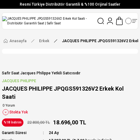
Resmi Türkiye Distribütör Garantili & %100 Orijinal Saatler
Vade Farksız 6 Taksit
Aynı Gün Stoktan Gönderim
Ücretsiz Kargo
Anasayfa
Erkek
JACQUES PHILIPPE JPQGS591326V2 Erkek K
Safir Saat Jacques Philippe Yetkili Satıcısıdır
JACQUES PHILIPPE
JACQUES PHILIPPE JPQGS591326V2 Erkek Kol
Saati
0 Yorum
Stokta Yok
18.696,00 TL
22.800,00 TL
%18 İndirim
Garanti Süresi
24 Ay