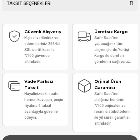
TAKSİT SEÇENEKLERİ
Bu ürüne ilk yorumu siz yapın!
Güvenli Alışveriş
Ücretsiz Kargo
Yorum Yaz
Kişisel verileriniz ve
Safir Saat'ten
ödemeleriniz 256-bit
yapacağınız tüm
SSL sertifikası ile
alışverişlerde Yurtiçi
%100 güvence
Kargo ile ücretsiz
altındadır.
gönderim sağlıyoruz.
Vade Farksız
Orjinal Ürün
Taksit
Garantisi
Hayalinizdeki saate
Safir Saat'ten
hemen kavuşun, peşin
aldığınız her ürün
fiyatına 6 taksit
%100 orijinaldir ve
avantajıyla güvenle
resmi distribütörlerin
ödeyin.
iki yıl süreli garantisi
altındadır