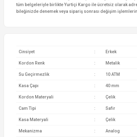
tüm belgeleriyle birlikte Yurtiçi Kargo ile ücretsiz olarak adr
bileğinizde denemek veya sipariş sonrası değişim işlemlerin
Cinsiyet
:
Erkek
Kordon Renk
:
Metalik
Su Geçirmezlik
:
10 ATM
Kasa Çapı
:
40 mm
Kordon Materyali
:
Çelik
Cam Tipi
:
Safir
Kasa Materyali
:
Çelik
Mekanizma
:
Analog