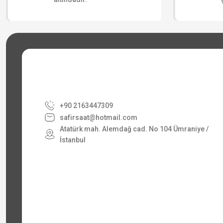
+90 2163447309
safirsaat@hotmail.com
Atatürk mah. Alemdağ cad. No 104 Ümraniye /
İstanbul