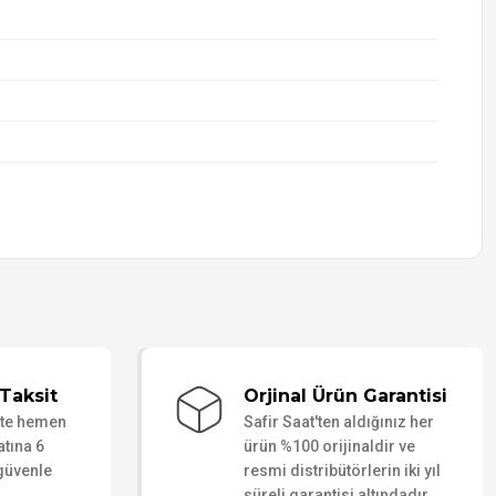
Taksit
Orjinal Ürün Garantisi
ate hemen
Safir Saat'ten aldığınız her
atına 6
ürün %100 orijinaldir ve
 güvenle
resmi distribütörlerin iki yıl
süreli garantisi altındadır