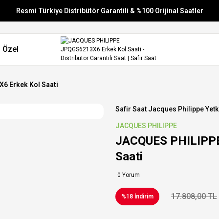
Resmi Türkiye Distribütör Garantili & %100 Orijinal Saatler
Vade Farksız 6 Taksit
 Özel
Aynı Gün Stoktan Gönderim
Ücretsiz Kargo
 Erkek Kol Saati
Safir Saat Jacques Philippe Yetki
JACQUES PHILIPPE
JACQUES PHILIPPE
Saati
0 Yorum
17.808,00 TL
%18 İndirim