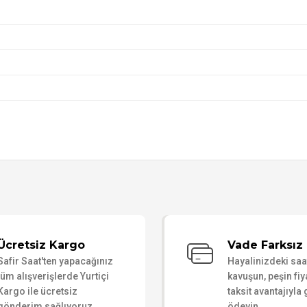
Bu ürüne ilk yorumu siz yapın!
Ücretsiz Kargo
Vade Farksız 
Safir Saat'ten yapacağınız
Hayalinizdeki sa
Yorum Yaz
tüm alışverişlerde Yurtiçi
kavuşun, peşin fiy
Kargo ile ücretsiz
taksit avantajıyla
gönderim sağlıyoruz.
ödeyin.