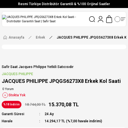
Resmi Türkiye Distribütör Garantili & %100 Orijinal Saatler
Vade Farksız 6 Taksit
Aynı Gün Stoktan Gönderim
Ücretsiz Kargo
Anasayfa
Erkek
JACQUES PHILIPPE JPQGS6273X8 Erkek Kol
Safir Saat Jacques Philippe Yetkili Satıcısıdır
JACQUES PHILIPPE
JACQUES PHILIPPE JPQGS6273X8 Erkek Kol Saati
0 Yorum
Stokta Yok
15.370,08 TL
18.744,00 TL
%18 İndirim
Garanti Süresi
24 Ay
Havale
14.294,17 TL (%7,00 havale indirimi)