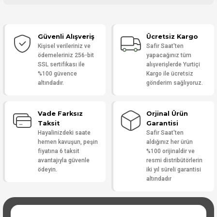
Bu ürüne ilk yorumu siz yapın!
Güvenli Alışveriş
Ücretsiz Kargo
Yorum Yaz
Kişisel verileriniz ve
Safir Saat'ten
ödemeleriniz 256-bit
yapacağınız tüm
SSL sertifikası ile
alışverişlerde Yurtiçi
%100 güvence
Kargo ile ücretsiz
altındadır.
gönderim sağlıyoruz.
Vade Farksız
Orjinal Ürün
Taksit
Garantisi
Hayalinizdeki saate
Safir Saat'ten
hemen kavuşun, peşin
aldığınız her ürün
fiyatına 6 taksit
%100 orijinaldir ve
avantajıyla güvenle
resmi distribütörlerin
ödeyin.
iki yıl süreli garantisi
altındadır