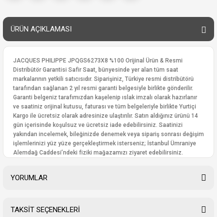
ÜRÜN AÇIKLAMASI
JACQUES PHILIPPE JPQGS6273X8 %100 Orijinal Ürün & Resmi
Distribütör Garantisi Safir Saat, bünyesinde yer alan tüm saat
markalarının yetkili satıcısıdır. Siparişiniz, Türkiye resmi distribütörü
tarafından sağlanan 2 yıl resmi garanti belgesiyle birlikte gönderilir.
Garanti belgeniz tarafımızdan kaşelenip ıslak imzalı olarak hazırlanır
ve saatiniz orijinal kutusu, faturası ve tüm belgeleriyle birlikte Yurtiçi
Kargo ile ücretsiz olarak adresinize ulaştırılır. Satın aldığınız ürünü 14
gün içerisinde koşulsuz ve ücretsiz iade edebilirsiniz. Saatinizi
yakından incelemek, bileğinizde denemek veya sipariş sonrası değişim
işlemlerinizi yüz yüze gerçekleştirmek isterseniz; İstanbul Ümraniye
Alemdağ Caddesi’ndeki fiziki mağazamızı ziyaret edebilirsiniz.
YORUMLAR
TAKSİT SEÇENEKLERİ