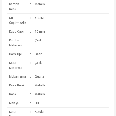
Kordon
:
Metalik
Renk
Su
:
5 ATM
Geçirmezlik
Kasa Çapı
:
40 mm
Kordon
:
Çelik
Materyali
Cam Tipi
:
Safir
Kasa
:
Çelik
Materyali
Mekanizma
:
Quartz
Kasa Renk
:
Metalik
Renk
:
Metalik
Menşei
:
CH
Kutu
:
Kutulu