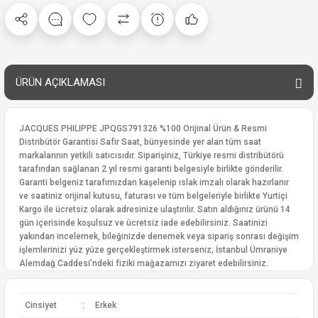
ÜRÜN AÇIKLAMASI
JACQUES PHILIPPE JPQGS791326 %100 Orijinal Ürün & Resmi
Distribütör Garantisi Safir Saat, bünyesinde yer alan tüm saat
markalarının yetkili satıcısıdır. Siparişiniz, Türkiye resmi distribütörü
tarafından sağlanan 2 yıl resmi garanti belgesiyle birlikte gönderilir.
Garanti belgeniz tarafımızdan kaşelenip ıslak imzalı olarak hazırlanır
ve saatiniz orijinal kutusu, faturası ve tüm belgeleriyle birlikte Yurtiçi
Kargo ile ücretsiz olarak adresinize ulaştırılır. Satın aldığınız ürünü 14
gün içerisinde koşulsuz ve ücretsiz iade edebilirsiniz. Saatinizi
yakından incelemek, bileğinizde denemek veya sipariş sonrası değişim
işlemlerinizi yüz yüze gerçekleştirmek isterseniz; İstanbul Ümraniye
Alemdağ Caddesi’ndeki fiziki mağazamızı ziyaret edebilirsiniz.
Cinsiyet
:
Erkek