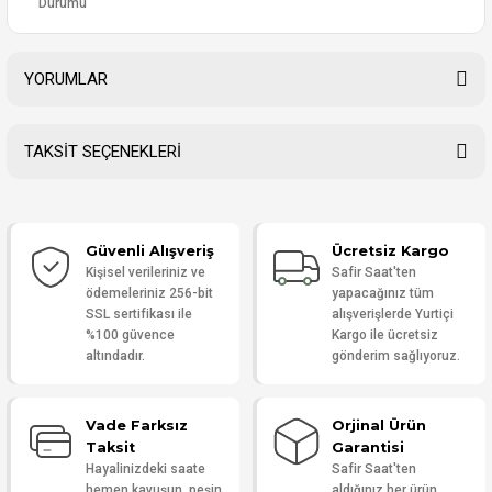
Durumu
YORUMLAR
TAKSİT SEÇENEKLERİ
Bu ürüne ilk yorumu siz yapın!
Güvenli Alışveriş
Ücretsiz Kargo
Yorum Yaz
Kişisel verileriniz ve
Safir Saat'ten
ödemeleriniz 256-bit
yapacağınız tüm
SSL sertifikası ile
alışverişlerde Yurtiçi
%100 güvence
Kargo ile ücretsiz
altındadır.
gönderim sağlıyoruz.
Vade Farksız
Orjinal Ürün
Taksit
Garantisi
Hayalinizdeki saate
Safir Saat'ten
hemen kavuşun, peşin
aldığınız her ürün