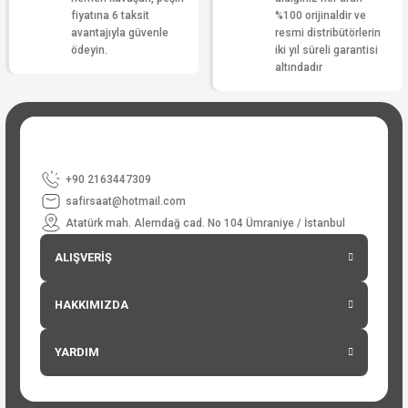
fiyatına 6 taksit
%100 orijinaldir ve
avantajıyla güvenle
resmi distribütörlerin
ödeyin.
iki yıl süreli garantisi
altındadır
+90 2163447309
safirsaat@hotmail.com
Atatürk mah. Alemdağ cad. No 104 Ümraniye / İstanbul
ALIŞVERİŞ
HAKKIMIZDA
YARDIM