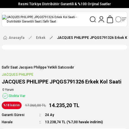
Resmi Türkiye Distribütör Garantili & %100 Orijinal Saatler
Vade Farksız 6 Taksit
Aynı Gün Stoktan Gönderim
Ücretsiz Kargo
Anasayfa
Erkek
JACQUES PHILIPPE JPQGS791326 Erkek Kol
Safir Saat Jacques Philippe Yetkili Satıcısıdır
JACQUES PHILIPPE
JACQUES PHILIPPE JPQGS791326 Erkek Kol Saati
0 Yorum
Stokta Var
14.235,20 TL
17.360,00 TL
%18 İndirim
Garanti Süresi
24 Ay
Havale
13.238,74 TL (%7,00 havale indirimi)