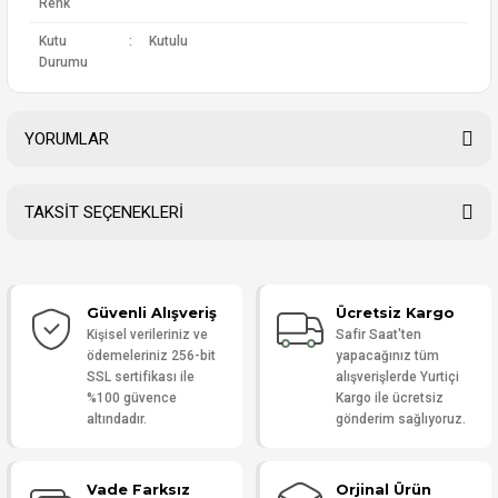
Renk
Kutu
:
Kutulu
Durumu
YORUMLAR
TAKSİT SEÇENEKLERİ
Bu ürüne ilk yorumu siz yapın!
Güvenli Alışveriş
Ücretsiz Kargo
Yorum Yaz
Kişisel verileriniz ve
Safir Saat'ten
ödemeleriniz 256-bit
yapacağınız tüm
SSL sertifikası ile
alışverişlerde Yurtiçi
%100 güvence
Kargo ile ücretsiz
altındadır.
gönderim sağlıyoruz.
Vade Farksız
Orjinal Ürün