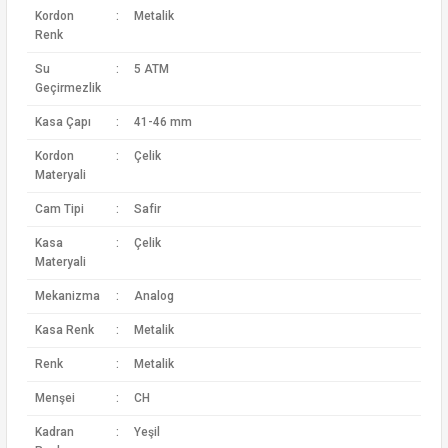
Kordon
:
Metalik
Renk
Su
:
5 ATM
Geçirmezlik
Kasa Çapı
:
41-46 mm
Kordon
:
Çelik
Materyali
Cam Tipi
:
Safir
Kasa
:
Çelik
Materyali
Mekanizma
:
Analog
Kasa Renk
:
Metalik
Renk
:
Metalik
Menşei
:
CH
Kadran
:
Yeşil