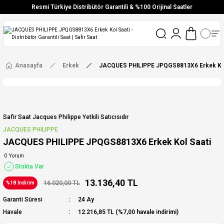
Resmi Türkiye Distribütör Garantili & %100 Orijinal Saatler
Vade Farksız 6 Taksit
Aynı Gün Stoktan Gönderim
Ücretsiz Kargo
Anasayfa
Erkek
JACQUES PHILIPPE JPQGS8813X6 Erkek Kol
Safir Saat Jacques Philippe Yetkili Satıcısıdır
JACQUES PHILIPPE
JACQUES PHILIPPE JPQGS8813X6 Erkek Kol Saati
0 Yorum
Stokta Var
13.136,40 TL
16.020,00 TL
%18 İndirim
Garanti Süresi
24 Ay
Havale
12.216,85 TL (%7,00 havale indirimi)