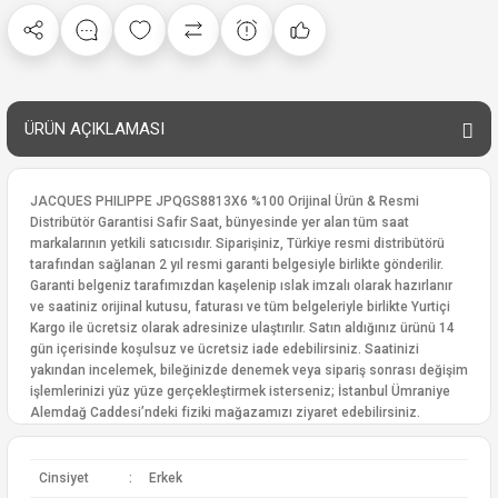
ÜRÜN AÇIKLAMASI
JACQUES PHILIPPE JPQGS8813X6 %100 Orijinal Ürün & Resmi
Distribütör Garantisi Safir Saat, bünyesinde yer alan tüm saat
markalarının yetkili satıcısıdır. Siparişiniz, Türkiye resmi distribütörü
tarafından sağlanan 2 yıl resmi garanti belgesiyle birlikte gönderilir.
Garanti belgeniz tarafımızdan kaşelenip ıslak imzalı olarak hazırlanır
ve saatiniz orijinal kutusu, faturası ve tüm belgeleriyle birlikte Yurtiçi
Kargo ile ücretsiz olarak adresinize ulaştırılır. Satın aldığınız ürünü 14
gün içerisinde koşulsuz ve ücretsiz iade edebilirsiniz. Saatinizi
yakından incelemek, bileğinizde denemek veya sipariş sonrası değişim
işlemlerinizi yüz yüze gerçekleştirmek isterseniz; İstanbul Ümraniye
Alemdağ Caddesi’ndeki fiziki mağazamızı ziyaret edebilirsiniz.
Cinsiyet
:
Erkek