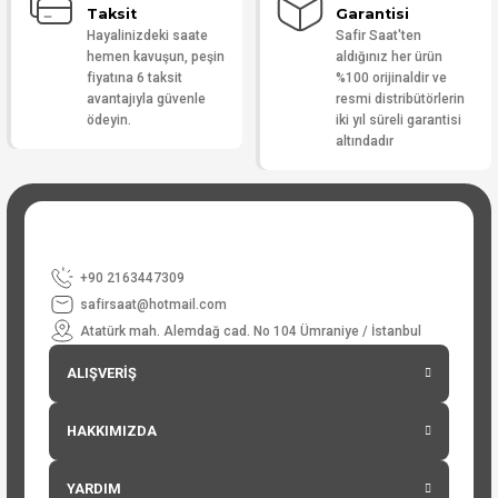
Taksit
Garantisi
Hayalinizdeki saate
Safir Saat'ten
hemen kavuşun, peşin
aldığınız her ürün
fiyatına 6 taksit
%100 orijinaldir ve
avantajıyla güvenle
resmi distribütörlerin
ödeyin.
iki yıl süreli garantisi
altındadır
+90 2163447309
safirsaat@hotmail.com
Atatürk mah. Alemdağ cad. No 104 Ümraniye / İstanbul
ALIŞVERİŞ
HAKKIMIZDA
YARDIM