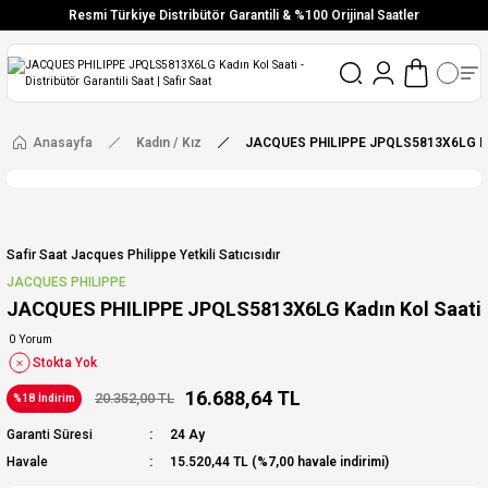
Resmi Türkiye Distribütör Garantili & %100 Orijinal Saatler
Vade Farksız 6 Taksit
Aynı Gün Stoktan Gönderim
Ücretsiz Kargo
Anasayfa
Kadın / Kız
JACQUES PHILIPPE JPQLS5813X6LG Kad
Safir Saat Jacques Philippe Yetkili Satıcısıdır
JACQUES PHILIPPE
JACQUES PHILIPPE JPQLS5813X6LG Kadın Kol Saati
0 Yorum
Stokta Yok
16.688,64 TL
20.352,00 TL
%18 İndirim
Garanti Süresi
24 Ay
Havale
15.520,44 TL (%7,00 havale indirimi)