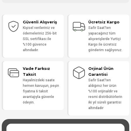
Bu ürüne ilk yorumu siz yapın!
Güvenli Alışveriş
Ücretsiz Kargo
Yorum Yaz
Kişisel verileriniz ve
Safir Saat'ten
ödemeleriniz 256-bit
yapacağınız tüm
SSL sertifikası ile
alışverişlerde Yurtiçi
%100 güvence
Kargo ile ücretsiz
altındadır.
gönderim sağlıyoruz.
Vade Farksız
Orjinal Ürün
Taksit
Garantisi
Hayalinizdeki saate
Safir Saat'ten
hemen kavuşun, peşin
aldığınız her ürün
fiyatına 6 taksit
%100 orijinaldir ve
avantajıyla güvenle
resmi distribütörlerin
ödeyin.
iki yıl süreli garantisi
altındadır