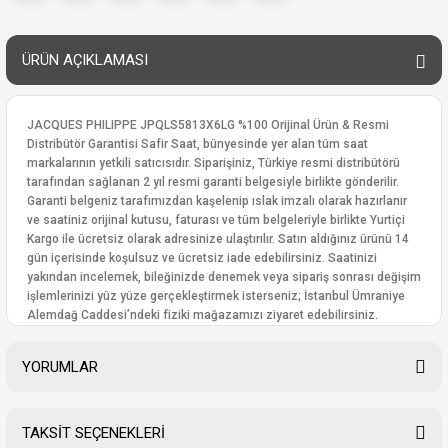
ÜRÜN AÇIKLAMASI
JACQUES PHILIPPE JPQLS5813X6LG %100 Orijinal Ürün & Resmi
Distribütör Garantisi Safir Saat, bünyesinde yer alan tüm saat
markalarının yetkili satıcısıdır. Siparişiniz, Türkiye resmi distribütörü
tarafından sağlanan 2 yıl resmi garanti belgesiyle birlikte gönderilir.
Garanti belgeniz tarafımızdan kaşelenip ıslak imzalı olarak hazırlanır
ve saatiniz orijinal kutusu, faturası ve tüm belgeleriyle birlikte Yurtiçi
Kargo ile ücretsiz olarak adresinize ulaştırılır. Satın aldığınız ürünü 14
gün içerisinde koşulsuz ve ücretsiz iade edebilirsiniz. Saatinizi
yakından incelemek, bileğinizde denemek veya sipariş sonrası değişim
işlemlerinizi yüz yüze gerçekleştirmek isterseniz; İstanbul Ümraniye
Alemdağ Caddesi’ndeki fiziki mağazamızı ziyaret edebilirsiniz.
YORUMLAR
TAKSİT SEÇENEKLERİ