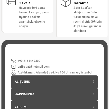
Taksit
Garantisi
Hayalinizdeki saate
Safir Saat'ten
hemen kavuşun, peşin
aldığınız her ürün
fiyatına 6 taksit
%100 orijinaldir ve
avantajıyla güvenle
resmi distribütörlerin
ödeyin.
iki yıl süreli garantisi
altındadır
+90 2163447309
safirsaat@hotmail.com
Atatürk mah. Alemdağ cad. No 104 Ümraniye / İstanbul
ALIŞVERİŞ
HAKKIMIZDA
YARDIM