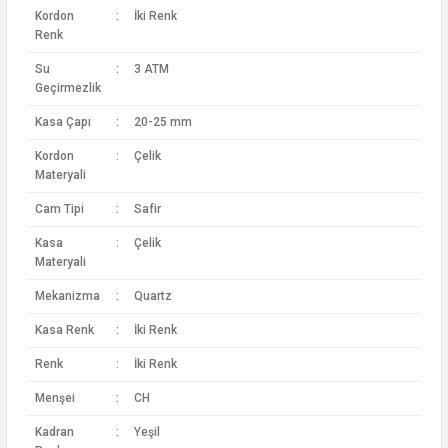
Kordon
:
İki Renk
Renk
Su
:
3 ATM
Geçirmezlik
Kasa Çapı
:
20-25 mm
Kordon
:
Çelik
Materyali
Cam Tipi
:
Safir
Kasa
:
Çelik
Materyali
Mekanizma
:
Quartz
Kasa Renk
:
İki Renk
Renk
:
İki Renk
Menşei
:
CH
Kadran
:
Yeşil