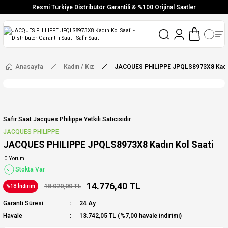
Resmi Türkiye Distribütör Garantili & %100 Orijinal Saatler
Vade Farksız 6 Taksit
Aynı Gün Stoktan Gönderim
Ücretsiz Kargo
Anasayfa
Kadın / Kız
JACQUES PHILIPPE JPQLS8973X8 Kadın
Safir Saat Jacques Philippe Yetkili Satıcısıdır
JACQUES PHILIPPE
JACQUES PHILIPPE JPQLS8973X8 Kadın Kol Saati
0 Yorum
Stokta Var
14.776,40 TL
18.020,00 TL
%18 İndirim
Garanti Süresi
24 Ay
Havale
13.742,05 TL (%7,00 havale indirimi)