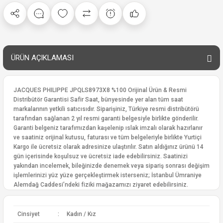
ÜRÜN AÇIKLAMASI
JACQUES PHILIPPE JPQLS8973X8 %100 Orijinal Ürün & Resmi
Distribütör Garantisi Safir Saat, bünyesinde yer alan tüm saat
markalarının yetkili satıcısıdır. Siparişiniz, Türkiye resmi distribütörü
tarafından sağlanan 2 yıl resmi garanti belgesiyle birlikte gönderilir.
Garanti belgeniz tarafımızdan kaşelenip ıslak imzalı olarak hazırlanır
ve saatiniz orijinal kutusu, faturası ve tüm belgeleriyle birlikte Yurtiçi
Kargo ile ücretsiz olarak adresinize ulaştırılır. Satın aldığınız ürünü 14
gün içerisinde koşulsuz ve ücretsiz iade edebilirsiniz. Saatinizi
yakından incelemek, bileğinizde denemek veya sipariş sonrası değişim
işlemlerinizi yüz yüze gerçekleştirmek isterseniz; İstanbul Ümraniye
Alemdağ Caddesi’ndeki fiziki mağazamızı ziyaret edebilirsiniz.
Cinsiyet
:
Kadın / Kız