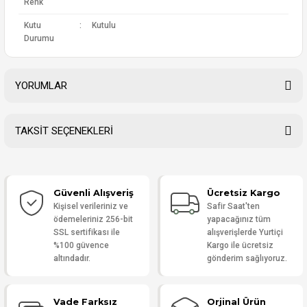
Renk
Kutu
:
Kutulu
Durumu
YORUMLAR
TAKSİT SEÇENEKLERİ
Bu ürüne ilk yorumu siz yapın!
Güvenli Alışveriş
Ücretsiz Kargo
Yorum Yaz
Kişisel verileriniz ve
Safir Saat'ten
ödemeleriniz 256-bit
yapacağınız tüm
SSL sertifikası ile
alışverişlerde Yurtiçi
%100 güvence
Kargo ile ücretsiz
altındadır.
gönderim sağlıyoruz.
Vade Farksız
Orjinal Ürün