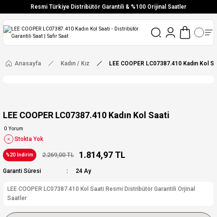
Resmi Türkiye Distribütör Garantili & %100 Orijinal Saatler
Vade Farksız 6 Taksit
Aynı Gün Stoktan Gönderim
Ücretsiz Kargo
Anasayfa
Kadın / Kız
LEE COOPER LC07387.410 Kadın Kol Sa
LEE COOPER LC07387.410 Kadın Kol Saati
0 Yorum
Stokta Yok
1.814,97 TL
2.269,00 TL
%20 İndirim
Garanti Süresi
24 Ay
LEE COOPER LC07387.410 Kol Saati Resmi Distribütör Garantili Orjinal
Saatler