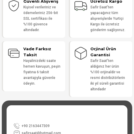
Güvenli Alışveriş
Ücretsiz Kargo
Yorum Yaz
Kişisel verileriniz ve
Safir Saat'ten
ödemeleriniz 256-bit
yapacağınız tüm
SSL sertifikası ile
alışverişlerde Yurtiçi
%100 güvence
Kargo ile ücretsiz
altındadır.
gönderim sağlıyoruz.
Vade Farksız
Orjinal Ürün
Taksit
Garantisi
Hayalinizdeki saate
Safir Saat'ten
hemen kavuşun, peşin
aldığınız her ürün
fiyatına 6 taksit
%100 orijinaldir ve
avantajıyla güvenle
resmi distribütörlerin
ödeyin.
iki yıl süreli garantisi
altındadır
+90 2163447309
safirsaat@hotmail.com