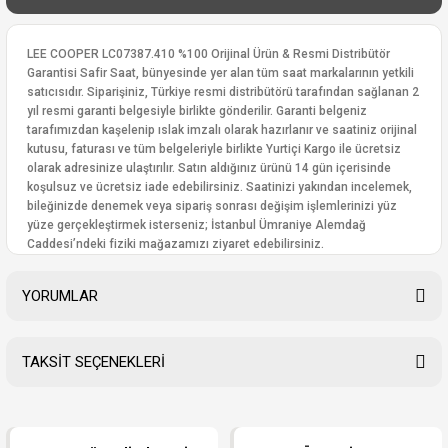
LEE COOPER LC07387.410 %100 Orijinal Ürün & Resmi Distribütör
Garantisi Safir Saat, bünyesinde yer alan tüm saat markalarının yetkili
satıcısıdır. Siparişiniz, Türkiye resmi distribütörü tarafından sağlanan 2
yıl resmi garanti belgesiyle birlikte gönderilir. Garanti belgeniz
tarafımızdan kaşelenip ıslak imzalı olarak hazırlanır ve saatiniz orijinal
kutusu, faturası ve tüm belgeleriyle birlikte Yurtiçi Kargo ile ücretsiz
olarak adresinize ulaştırılır. Satın aldığınız ürünü 14 gün içerisinde
koşulsuz ve ücretsiz iade edebilirsiniz. Saatinizi yakından incelemek,
bileğinizde denemek veya sipariş sonrası değişim işlemlerinizi yüz
yüze gerçekleştirmek isterseniz; İstanbul Ümraniye Alemdağ
Caddesi’ndeki fiziki mağazamızı ziyaret edebilirsiniz.
YORUMLAR
TAKSİT SEÇENEKLERİ
Bu ürüne ilk yorumu siz yapın!