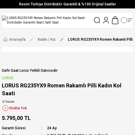
Resmi Türkiye Distribütör Garantili & %100 Orijinal Saatler
Vade Farksız 6 Taksit
Aynı Gün Stoktan Gönderim
Ücretsiz Kargo
Anasayfa
Kadın / Kız
LORUS RG235YX9 Romen Rakamlı Pilli Ka
Safir Saat Lorus Yetkili Satıcısıdır
LORUS
LORUS RG235YX9 Romen Rakamlı Pilli Kadın Kol
Saati
0 Yorum
Stokta Yok
5.795,00 TL
Garanti Süresi
24 Ay