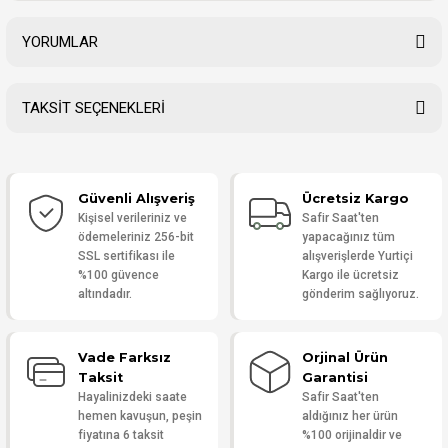
YORUMLAR
TAKSİT SEÇENEKLERİ
Bu ürüne ilk yorumu siz yapın!
Güvenli Alışveriş
Ücretsiz Kargo
Yorum Yaz
Kişisel verileriniz ve
Safir Saat'ten
ödemeleriniz 256-bit
yapacağınız tüm
SSL sertifikası ile
alışverişlerde Yurtiçi
%100 güvence
Kargo ile ücretsiz
altındadır.
gönderim sağlıyoruz.
Vade Farksız
Orjinal Ürün
Taksit
Garantisi
Hayalinizdeki saate
Safir Saat'ten
hemen kavuşun, peşin
aldığınız her ürün
fiyatına 6 taksit
%100 orijinaldir ve