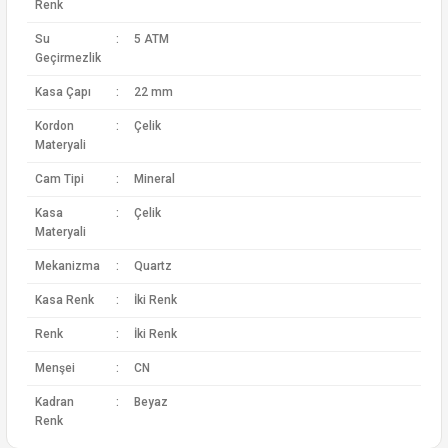
Renk
Su
:
5 ATM
Geçirmezlik
Kasa Çapı
:
22 mm
Kordon
:
Çelik
Materyali
Cam Tipi
:
Mineral
Kasa
:
Çelik
Materyali
Mekanizma
:
Quartz
Kasa Renk
:
İki Renk
Renk
:
İki Renk
Menşei
:
CN
Kadran
:
Beyaz
Renk