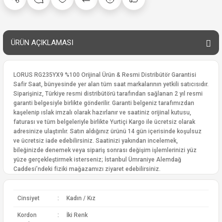
ÜRÜN AÇIKLAMASI
LORUS RG235YX9 %100 Orijinal Ürün & Resmi Distribütör Garantisi
Safir Saat, bünyesinde yer alan tüm saat markalarının yetkili satıcısıdır.
Siparişiniz, Türkiye resmi distribütörü tarafından sağlanan 2 yıl resmi
garanti belgesiyle birlikte gönderilir. Garanti belgeniz tarafımızdan
kaşelenip ıslak imzalı olarak hazırlanır ve saatiniz orijinal kutusu,
faturası ve tüm belgeleriyle birlikte Yurtiçi Kargo ile ücretsiz olarak
adresinize ulaştırılır. Satın aldığınız ürünü 14 gün içerisinde koşulsuz
ve ücretsiz iade edebilirsiniz. Saatinizi yakından incelemek,
bileğinizde denemek veya sipariş sonrası değişim işlemlerinizi yüz
yüze gerçekleştirmek isterseniz; İstanbul Ümraniye Alemdağ
Caddesi’ndeki fiziki mağazamızı ziyaret edebilirsiniz.
Cinsiyet
:
Kadın / Kız
Kordon
:
İki Renk