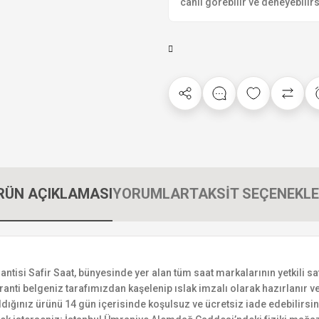
canlı görebilir ve deneyebilirs
RÜN AÇIKLAMASI
YORUMLAR
TAKSİT SEÇENEKLE
si Safir Saat, bünyesinde yer alan tüm saat markalarının yetkili satıc
ranti belgeniz tarafımızdan kaşelenip ıslak imzalı olarak hazırlanır ve 
n aldığınız ürünü 14 gün içerisinde koşulsuz ve ücretsiz iade edebilir