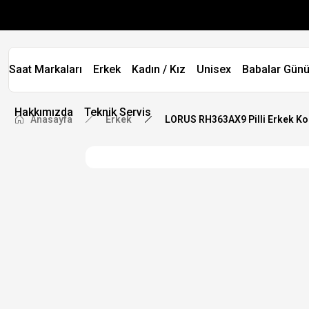
Saat Markaları
Erkek
Kadın / Kız
Unisex
Babalar Günü
Hakkımızda
Teknik Servis
Anasayfa
Erkek
LORUS RH363AX9 Pilli Erkek Kol