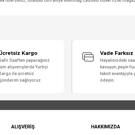
mek isterseniz; İstanbul Ümraniye Alemdağ Caddesi’ndeki fiziki mağaz
Bu ürüne ilk yorumu siz yapın!
Ücretsiz Kargo
Vade Farksız 
Safir Saat'ten yapacağınız
Hayalinizdeki sa
Yorum Yaz
tüm alışverişlerde Yurtiçi
kavuşun, peşin fiy
Kargo ile ücretsiz
taksit avantajıyla
gönderim sağlıyoruz.
ödeyin.
ALIŞVERİŞ
HAKKIMIZDA