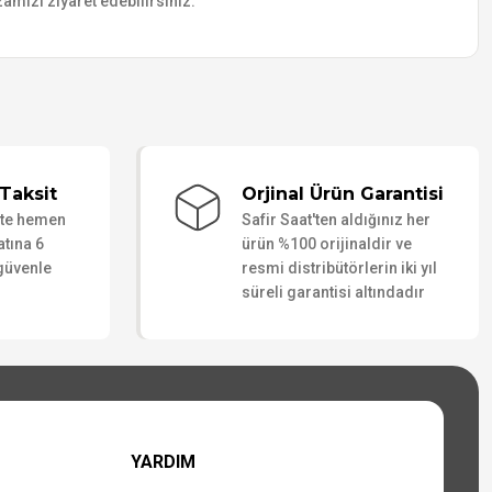
amızı ziyaret edebilirsiniz.
Taksit
Orjinal Ürün Garantisi
ate hemen
Safir Saat'ten aldığınız her
atına 6
ürün %100 orijinaldir ve
 güvenle
resmi distribütörlerin iki yıl
süreli garantisi altındadır
YARDIM