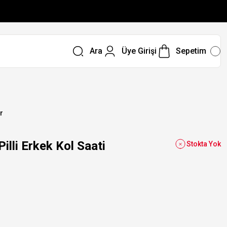
Ara
Üye Girişi
Sepetim
r
li Erkek Kol Saati
Stokta Yok