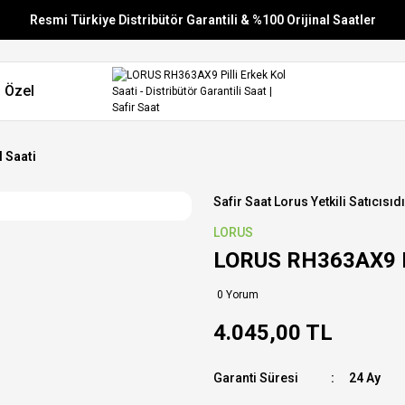
Resmi Türkiye Distribütör Garantili & %100 Orijinal Saatler
Vade Farksız 6 Taksit
 Özel
Aynı Gün Stoktan Gönderim
Ücretsiz Kargo
 Saati
Safir Saat Lorus Yetkili Satıcısıdı
LORUS
LORUS RH363AX9 Pil
0 Yorum
4.045,00 TL
Garanti Süresi
24 Ay