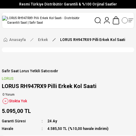
Resmi Türkiye Distribütör Garantili & %100 Orijinal Saatler
Vade Farksız 6 Taksit
Aynı Gün Stoktan Gönderim
Ücretsiz Kargo
Anasayfa
Erkek
LORUS RH947RX9 Pilli Erkek Kol Saati
Safir Saat Lorus Yetkili Satıcısıdır
LORUS
LORUS RH947RX9 Pilli Erkek Kol Saati
0 Yorum
Stokta Yok
5.095,00 TL
Garanti Süresi
24 Ay
Havale
4.585,50 TL (%10,00 havale indirimi)