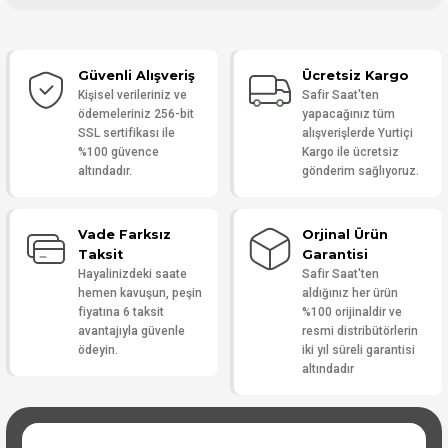
Bu ürüne ilk yorumu siz yapın!
Güvenli Alışveriş
Ücretsiz Kargo
Yorum Yaz
Kişisel verileriniz ve
Safir Saat'ten
ödemeleriniz 256-bit
yapacağınız tüm
SSL sertifikası ile
alışverişlerde Yurtiçi
%100 güvence
Kargo ile ücretsiz
altındadır.
gönderim sağlıyoruz.
Vade Farksız
Orjinal Ürün
Taksit
Garantisi
Hayalinizdeki saate
Safir Saat'ten
hemen kavuşun, peşin
aldığınız her ürün
fiyatına 6 taksit
%100 orijinaldir ve
avantajıyla güvenle
resmi distribütörlerin
ödeyin.
iki yıl süreli garantisi
altındadır