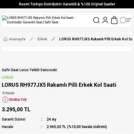
Resmi Türkiye Distribütör Garantili & %100 Orijinal Saatler
Vade Farksız 6 Taksit
Aynı Gün Stoktan Gönderim
Ücretsiz Kargo
Anasayfa
Erkek
LORUS RH977JX5 Rakamlı Pilli Erkek Kol Saa
Safir Saat Lorus Yetkili Satıcısıdır
LORUS
LORUS RH977JX5 Rakamlı Pilli Erkek Kol Saati
0 Yorum
Stokta Yok
3.295,00 TL
Garanti Süresi
24 Ay
Havale
2.965,50 TL (%10,00 havale indirimi)