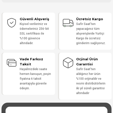
Bu ürüne ilk yorumu siz yapın!
Güvenli Alışveriş
Ücretsiz Kargo
Yorum Yaz
Kişisel verileriniz ve
Safir Saat'ten
ödemeleriniz 256-bit
yapacağınız tüm
SSL sertifikası ile
alışverişlerde Yurtiçi
%100 güvence
Kargo ile ücretsiz
altındadır.
gönderim sağlıyoruz.
Vade Farksız
Orjinal Ürün
Taksit
Garantisi
Hayalinizdeki saate
Safir Saat'ten
hemen kavuşun, peşin
aldığınız her ürün
fiyatına 6 taksit
%100 orijinaldir ve
avantajıyla güvenle
resmi distribütörlerin
ödeyin.
iki yıl süreli garantisi
altındadır