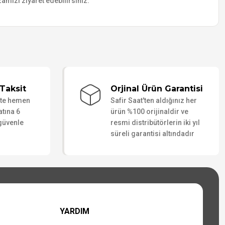
amızı ziyaret edebilirsiniz.
Taksit
Orjinal Ürün Garantisi
ate hemen
Safir Saat'ten aldığınız her
atına 6
ürün %100 orijinaldir ve
 güvenle
resmi distribütörlerin iki yıl
süreli garantisi altındadır
YARDIM