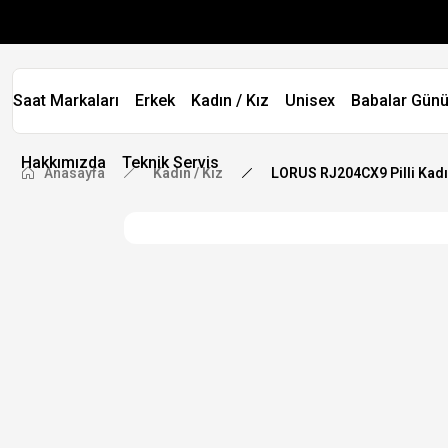
Saat Markaları
Erkek
Kadın / Kız
Unisex
Babalar Günü
Hakkımızda
Teknik Servis
Anasayfa
Kadın / Kız
LORUS RJ204CX9 Pilli Kadı