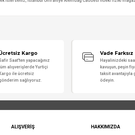
mek isterseniz; İstanbul Ümraniye Alemdağ Caddesi’ndeki fiziki mağaz
Bu ürüne ilk yorumu siz yapın!
Ücretsiz Kargo
Vade Farksız 
Safir Saat'ten yapacağınız
Hayalinizdeki sa
Yorum Yaz
tüm alışverişlerde Yurtiçi
kavuşun, peşin fiy
Kargo ile ücretsiz
taksit avantajıyla
gönderim sağlıyoruz.
ödeyin.
ALIŞVERİŞ
HAKKIMIZDA