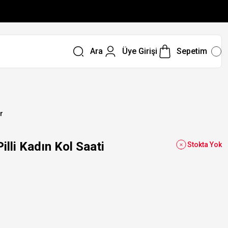
Ara
Üye Girişi
Sepetim
r
li Kadın Kol Saati
Stokta Yok