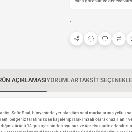
canlı görebilir ve deneyebilirs
RÜN AÇIKLAMASI
YORUMLAR
TAKSİT SEÇENEKLE
si Safir Saat, bünyesinde yer alan tüm saat markalarının yetkili satıc
ranti belgeniz tarafımızdan kaşelenip ıslak imzalı olarak hazırlanır ve 
n aldığınız ürünü 14 gün içerisinde koşulsuz ve ücretsiz iade edebilir