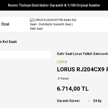
Resmi Türkiye Distribütör Garantili & %100 Orijinal Saatler
Vade Farksız 6 Taksit
 Özel
Aynı Gün Stoktan Gönderim
Ücretsiz Kargo
n Kol Saati
Safir Saat Lorus Yetkili Satıcısıdı
LORUS
LORUS RJ204CX9 Pil
0 Yorum
6.714,00 TL
Garanti Süresi
24 Ay