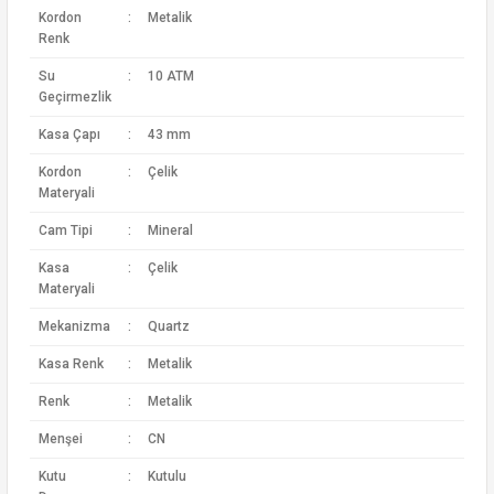
Kordon
:
Metalik
Renk
Su
:
10 ATM
Geçirmezlik
Kasa Çapı
:
43 mm
Kordon
:
Çelik
Materyali
Cam Tipi
:
Mineral
Kasa
:
Çelik
Materyali
Mekanizma
:
Quartz
Kasa Renk
:
Metalik
Renk
:
Metalik
Menşei
:
CN
Kutu
:
Kutulu