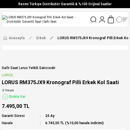
Resmi Türkiye Distribütör Garantili & %100 Orijinal Saatler
Vade Farksız 6 Taksit
Aynı Gün Stoktan Gönderim
Ücretsiz Kargo
Anasayfa
Erkek
LORUS RM375JX9 Kronograf Pilli Erkek Kol 
Safir Saat Lorus Yetkili Satıcısıdır
LORUS
LORUS RM375JX9 Kronograf Pilli Erkek Kol Saati
0 Yorum
Stokta Var
7.495,00 TL
Garanti Süresi
24 Ay
Havale
6.745,50 TL (%10,00 havale indirimi)