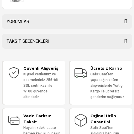
Durumu
YORUMLAR
TAKSİT SEÇENEKLERİ
Bu ürüne ilk yorumu siz yapın!
Güvenli Alışveriş
Ücretsiz Kargo
Yorum Yaz
Kişisel verileriniz ve
Safir Saat'ten
ödemeleriniz 256-bit
yapacağınız tüm
SSL sertifikası ile
alışverişlerde Yurtiçi
%100 güvence
Kargo ile ücretsiz
altındadır.
gönderim sağlıyoruz.
Vade Farksız
Orjinal Ürün
Taksit
Garantisi
Hayalinizdeki saate
Safir Saat'ten
hemen kavuşun, peşin
aldığınız her ürün