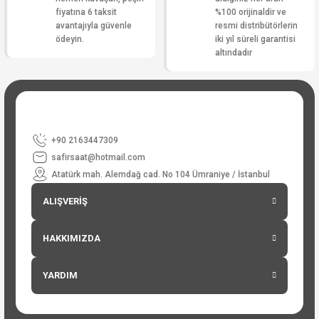
fiyatına 6 taksit
%100 orijinaldir ve
avantajıyla güvenle
resmi distribütörlerin
ödeyin.
iki yıl süreli garantisi
altındadır
+90 2163447309
safirsaat@hotmail.com
Atatürk mah. Alemdağ cad. No 104 Ümraniye / İstanbul
ALIŞVERİŞ
HAKKIMIZDA
YARDIM