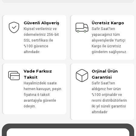
Bu ürüne ilk yorumu siz yapın!
Güvenli Alışveriş
Ücretsiz Kargo
Yorum Yaz
Kişisel verileriniz ve
Safir Saat'ten
ödemeleriniz 256-bit
yapacağınız tüm
SSL sertifikası ile
alışverişlerde Yurtiçi
%100 güvence
Kargo ile ücretsiz
altındadır.
gönderim sağlıyoruz.
Vade Farksız
Orjinal Ürün
Taksit
Garantisi
Hayalinizdeki saate
Safir Saat'ten
hemen kavuşun, peşin
aldığınız her ürün
fiyatına 6 taksit
%100 orijinaldir ve
avantajıyla güvenle
resmi distribütörlerin
ödeyin.
iki yıl süreli garantisi
altındadır