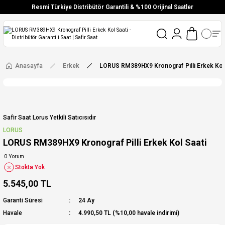
Resmi Türkiye Distribütör Garantili & %100 Orijinal Saatler
Vade Farksız 6 Taksit
Aynı Gün Stoktan Gönderim
Ücretsiz Kargo
Anasayfa
Erkek
LORUS RM389HX9 Kronograf Pilli Erkek Kol 
Safir Saat Lorus Yetkili Satıcısıdır
LORUS
LORUS RM389HX9 Kronograf Pilli Erkek Kol Saati
0 Yorum
Stokta Yok
5.545,00 TL
Garanti Süresi
24 Ay
Havale
4.990,50 TL (%10,00 havale indirimi)