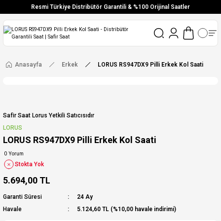
Resmi Türkiye Distribütör Garantili & %100 Orijinal Saatler
Vade Farksız 6 Taksit
Aynı Gün Stoktan Gönderim
Ücretsiz Kargo
Anasayfa
Erkek
LORUS RS947DX9 Pilli Erkek Kol Saati
Safir Saat Lorus Yetkili Satıcısıdır
LORUS
LORUS RS947DX9 Pilli Erkek Kol Saati
0 Yorum
Stokta Yok
5.694,00 TL
Garanti Süresi
24 Ay
Havale
5.124,60 TL (%10,00 havale indirimi)