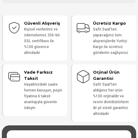
Bu ürüne ilk yorumu siz yapın!
Güvenli Alışveriş
Ücretsiz Kargo
Yorum Yaz
Kişisel verileriniz ve
Safir Saat'ten
ödemeleriniz 256-bit
yapacağınız tüm
SSL sertifikası ile
alışverişlerde Yurtiçi
%100 güvence
Kargo ile ücretsiz
altındadır.
gönderim sağlıyoruz.
Vade Farksız
Orjinal Ürün
Taksit
Garantisi
Hayalinizdeki saate
Safir Saat'ten
hemen kavuşun, peşin
aldığınız her ürün
fiyatına 6 taksit
%100 orijinaldir ve
avantajıyla güvenle
resmi distribütörlerin
ödeyin.
iki yıl süreli garantisi
altındadır