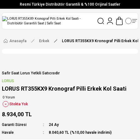
Resmi Türkiye Distribütör Garantili & %100 Orijinal Saatler
Vade Farksız 6 Taksit
Aynı Gün Stoktan Gönderim
Ücretsiz Kargo
Anasayfa
Erkek
LORUS RT355KX9 Kronograf Pilli Erkek Kol 
Safir Saat Lorus Yetkili Satıcısıdır
LORUS
LORUS RT355KX9 Kronograf Pilli Erkek Kol Saati
0 Yorum
Stokta Yok
8.934,00 TL
Garanti Süresi
24 Ay
Havale
8.040,60 TL (%10,00 havale indirimi)