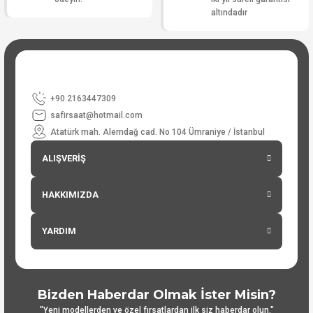
altındadır
+90 2163447309
safirsaat@hotmail.com
Atatürk mah. Alemdağ cad. No 104 Ümraniye / İstanbul
ALIŞVERİŞ
HAKKIMIZDA
YARDIM
Bizden Haberdar Olmak İster Misin?
"Yeni modellerden ve özel fırsatlardan ilk siz haberdar olun."