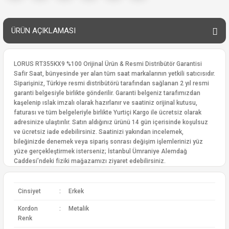
ÜRÜN AÇIKLAMASI
LORUS RT355KX9 %100 Orijinal Ürün & Resmi Distribütör Garantisi
Safir Saat, bünyesinde yer alan tüm saat markalarının yetkili satıcısıdır.
Siparişiniz, Türkiye resmi distribütörü tarafından sağlanan 2 yıl resmi
garanti belgesiyle birlikte gönderilir. Garanti belgeniz tarafımızdan
kaşelenip ıslak imzalı olarak hazırlanır ve saatiniz orijinal kutusu,
faturası ve tüm belgeleriyle birlikte Yurtiçi Kargo ile ücretsiz olarak
adresinize ulaştırılır. Satın aldığınız ürünü 14 gün içerisinde koşulsuz
ve ücretsiz iade edebilirsiniz. Saatinizi yakından incelemek,
bileğinizde denemek veya sipariş sonrası değişim işlemlerinizi yüz
yüze gerçekleştirmek isterseniz; İstanbul Ümraniye Alemdağ
Caddesi’ndeki fiziki mağazamızı ziyaret edebilirsiniz.
Cinsiyet
:
Erkek
Kordon
:
Metalik
Renk