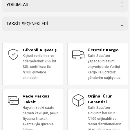
YORUMLAR
TAKSİT SEÇENEKLERİ
Bu ürüne ilk yorumu siz yapın!
Güvenli Alışveriş
Ücretsiz Kargo
Yorum Yaz
Kişisel verileriniz ve
Safir Saat'ten
ödemeleriniz 256-bit
yapacağınız tüm
SSL sertifikası ile
alışverişlerde Yurtiçi
%100 güvence
Kargo ile ücretsiz
altındadır.
gönderim sağlıyoruz.
Vade Farksız
Orjinal Ürün
Taksit
Garantisi
Hayalinizdeki saate
Safir Saat'ten
hemen kavuşun, peşin
aldığınız her ürün
fiyatına 6 taksit
%100 orijinaldir ve
avantajıyla güvenle
resmi distribütörlerin
ödeyin.
iki yıl süreli garantisi