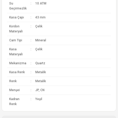
Su
:
10 ATM
Geçirmezlik
Kasa Çapı
:
43 mm
Kordon
:
Çelik
Materyali
Cam Tipi
:
Mineral
Kasa
:
Çelik
Materyali
Mekanizma
:
Quartz
Kasa Renk
:
Metalik
Renk
:
Metalik
Menşei
:
JP, CN
Kadran
:
Yeşil
Renk