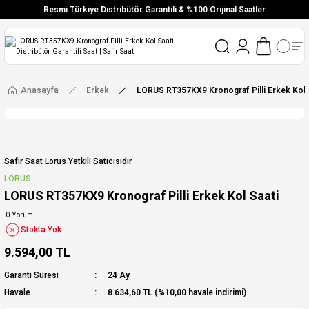
Resmi Türkiye Distribütör Garantili & %100 Orijinal Saatler
Vade Farksız 6 Taksit
Aynı Gün Stoktan Gönderim
Ücretsiz Kargo
Anasayfa
Erkek
LORUS RT357KX9 Kronograf Pilli Erkek Kol 
Safir Saat Lorus Yetkili Satıcısıdır
LORUS
LORUS RT357KX9 Kronograf Pilli Erkek Kol Saati
0 Yorum
Stokta Yok
9.594,00 TL
Garanti Süresi
24 Ay
Havale
8.634,60 TL (%10,00 havale indirimi)