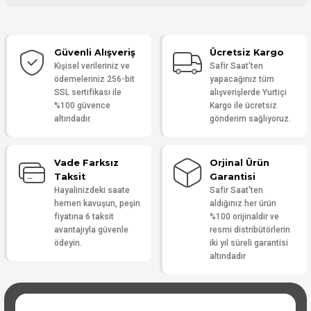
Bu ürüne ilk yorumu siz yapın!
Güvenli Alışveriş
Ücretsiz Kargo
Yorum Yaz
Kişisel verileriniz ve
Safir Saat'ten
ödemeleriniz 256-bit
yapacağınız tüm
SSL sertifikası ile
alışverişlerde Yurtiçi
%100 güvence
Kargo ile ücretsiz
altındadır.
gönderim sağlıyoruz.
Vade Farksız
Orjinal Ürün
Taksit
Garantisi
Hayalinizdeki saate
Safir Saat'ten
hemen kavuşun, peşin
aldığınız her ürün
fiyatına 6 taksit
%100 orijinaldir ve
avantajıyla güvenle
resmi distribütörlerin
ödeyin.
iki yıl süreli garantisi
altındadır