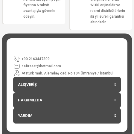
fiyatına 6 taksit
%100 orijinaldir ve
avantajıyla güvenle
resmi distribütörlerin
ödeyin.
iki yıl süreli garantisi
altındadır
+90 2163447309
safirsaat@hotmail.com
Atatürk mah. Alemdağ cad. No 104 Ümraniye / İstanbul
ALIŞVERİŞ
HAKKIMIZDA
YARDIM