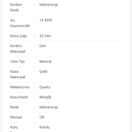
Kordon
:
Kahverengi
Renk
Su
:
10 ATM
Geçirmezlik
Kasa Çapı
:
42 mm
Kordon
:
Deri
Materyali
Cam Tipi
:
Mineral
Kasa
:
Çelik
Materyali
Mekanizma
:
Quartz
Kasa Renk
:
Metalik
Renk
:
Kahverengi
Menşei
:
CN
Kutu
:
Kutulu