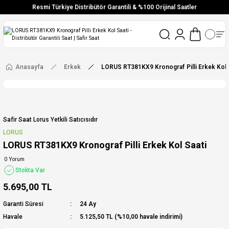
Resmi Türkiye Distribütör Garantili & %100 Orijinal Saatler
Vade Farksız 6 Taksit
Aynı Gün Stoktan Gönderim
Ücretsiz Kargo
Anasayfa
Erkek
LORUS RT381KX9 Kronograf Pilli Erkek Kol 
Safir Saat Lorus Yetkili Satıcısıdır
LORUS
LORUS RT381KX9 Kronograf Pilli Erkek Kol Saati
0 Yorum
Stokta Var
5.695,00 TL
Garanti Süresi
24 Ay
Havale
5.125,50 TL (%10,00 havale indirimi)