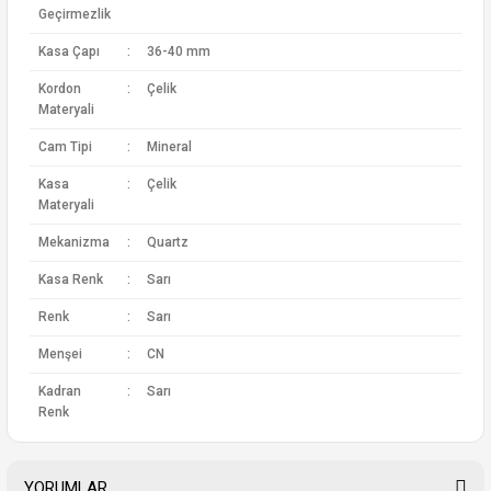
Geçirmezlik
Kasa Çapı
:
36-40 mm
Kordon
:
Çelik
Materyali
Cam Tipi
:
Mineral
Kasa
:
Çelik
Materyali
Mekanizma
:
Quartz
Kasa Renk
:
Sarı
Renk
:
Sarı
Menşei
:
CN
Kadran
:
Sarı
Renk
YORUMLAR