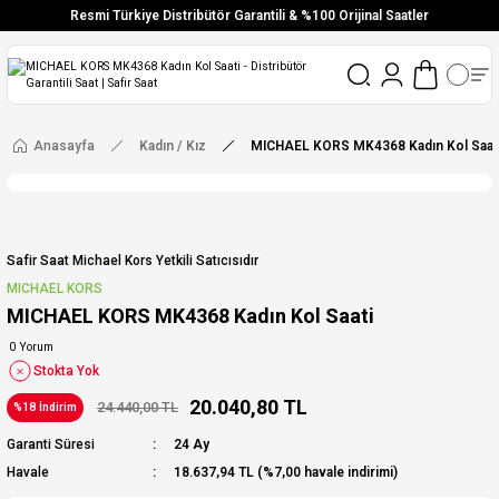
Resmi Türkiye Distribütör Garantili & %100 Orijinal Saatler
Vade Farksız 6 Taksit
Aynı Gün Stoktan Gönderim
Ücretsiz Kargo
Anasayfa
Kadın / Kız
MICHAEL KORS MK4368 Kadın Kol Saat
Safir Saat Michael Kors Yetkili Satıcısıdır
MICHAEL KORS
MICHAEL KORS MK4368 Kadın Kol Saati
0 Yorum
Stokta Yok
20.040,80 TL
24.440,00 TL
%18 İndirim
Garanti Süresi
24 Ay
Havale
18.637,94 TL (%7,00 havale indirimi)