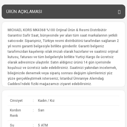
ÜRÜN AÇIKLAMASI
MICHAEL KORS MK4368 %100 Orijinal Ürün & Resmi Distribütör
Garantisi Safir Saat, bünyesinde yer alan tüm saat markalarının yetkili
satıcısıdır. Siparişiniz, Türkiye resmi distribütörü tarafından sağlanan 2
yıl resmi garanti belgesiyle birlikte gönderilir. Garanti belgeniz
tarafımızdan kaşelenip ıslak imzalı olarak hazırlanır ve saatiniz orijinal
kutusu, faturası ve tüm belgeleriyle birlikte Yurtiçi Kargo ile ücretsiz
olarak adresinize ulaştırılır. Satın aldığınız ürünü 14 gün içerisinde
koşulsuz ve ücretsiz iade edebilirsiniz. Saatinizi yakından incelemek,
bileğinizde denemek veya sipariş sonrası değişim işlemlerinizi yüz
yüze gerçekleştirmek isterseniz; İstanbul Ümraniye Alemdağ
Caddesi’ndeki fiziki mağazamızı ziyaret edebilirsiniz.
Cinsiyet
:
Kadın / Kız
Kordon
:
Sarı
Renk
Su
:
5 ATM