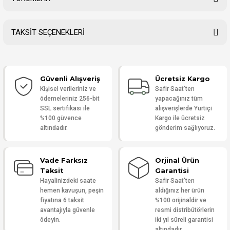
TAKSİT SEÇENEKLERİ
Bu ürüne ilk yorumu siz yapın!
Güvenli Alışveriş
Ücretsiz Kargo
Yorum Yaz
Kişisel verileriniz ve
Safir Saat'ten
ödemeleriniz 256-bit
yapacağınız tüm
SSL sertifikası ile
alışverişlerde Yurtiçi
%100 güvence
Kargo ile ücretsiz
altındadır.
gönderim sağlıyoruz.
Vade Farksız
Orjinal Ürün
Taksit
Garantisi
Hayalinizdeki saate
Safir Saat'ten
hemen kavuşun, peşin
aldığınız her ürün
fiyatına 6 taksit
%100 orijinaldir ve
avantajıyla güvenle
resmi distribütörlerin
ödeyin.
iki yıl süreli garantisi
altındadır