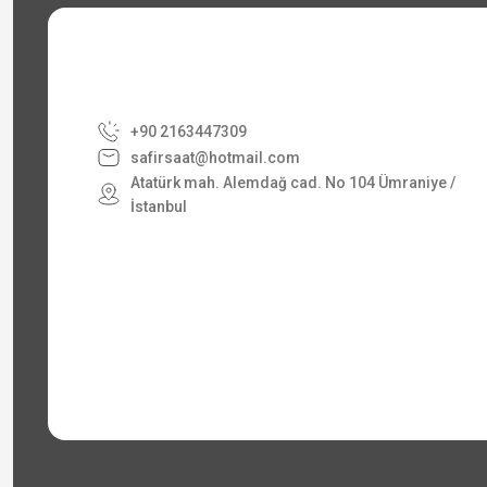
+90 2163447309
safirsaat@hotmail.com
Atatürk mah. Alemdağ cad. No 104 Ümraniye /
İstanbul