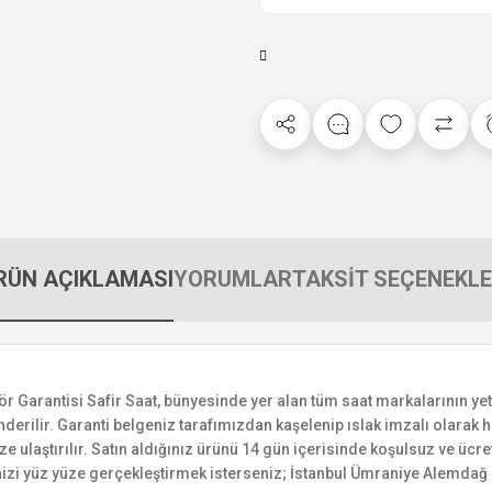
RÜN AÇIKLAMASI
YORUMLAR
TAKSİT SEÇENEKLE
rantisi Safir Saat, bünyesinde yer alan tüm saat markalarının yetkili
derilir. Garanti belgeniz tarafımızdan kaşelenip ıslak imzalı olarak ha
ize ulaştırılır. Satın aldığınız ürünü 14 gün içerisinde koşulsuz ve ücr
izi yüz yüze gerçekleştirmek isterseniz; İstanbul Ümraniye Alemdağ C