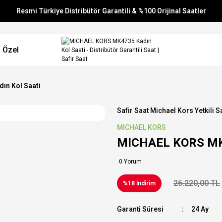
Resmi Türkiye Distribütör Garantili & %100 Orijinal Saatler
Vade Farksız 6 Taksit
 Özel
Aynı Gün Stoktan Gönderim
Ücretsiz Kargo
ın Kol Saati
Safir Saat Michael Kors Yetkili Sa
MICHAEL KORS
MICHAEL KORS MK4
0 Yorum
26.220,00 TL
%18 İndirim
Garanti Süresi
24 Ay