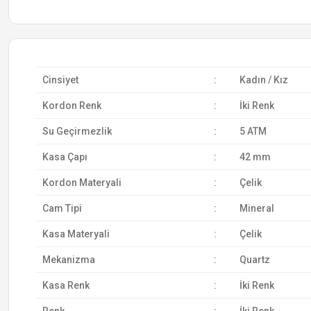
Cinsiyet
:
Kadın / Kız
Kordon Renk
:
İki Renk
Su Geçirmezlik
:
5 ATM
Kasa Çapı
:
42 mm
Kordon Materyali
:
Çelik
Cam Tipi
:
Mineral
Kasa Materyali
:
Çelik
Mekanizma
:
Quartz
Kasa Renk
:
İki Renk