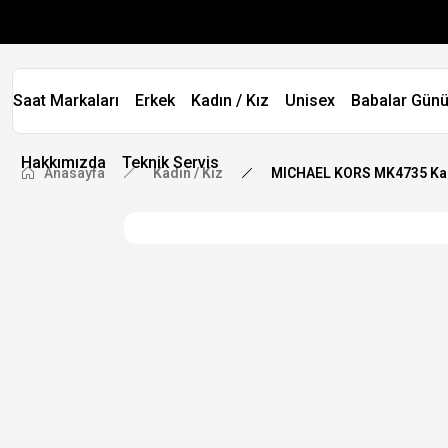
Saat Markaları
Erkek
Kadın / Kız
Unisex
Babalar Günü
Hakkımızda
Teknik Servis
Anasayfa
Kadın / Kız
MICHAEL KORS MK4735 Kad