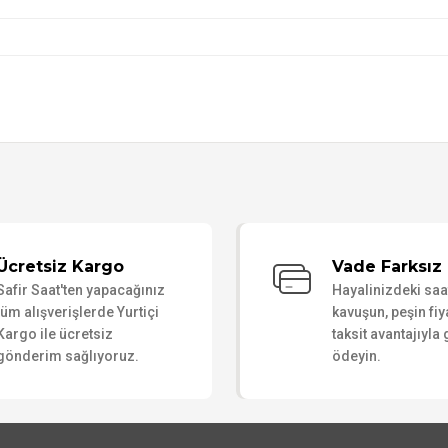
Bu ürüne ilk yorumu siz yapın!
Ücretsiz Kargo
Vade Farksız 
Safir Saat'ten yapacağınız
Hayalinizdeki sa
Yorum Yaz
tüm alışverişlerde Yurtiçi
kavuşun, peşin fiy
Kargo ile ücretsiz
taksit avantajıyla
gönderim sağlıyoruz.
ödeyin.