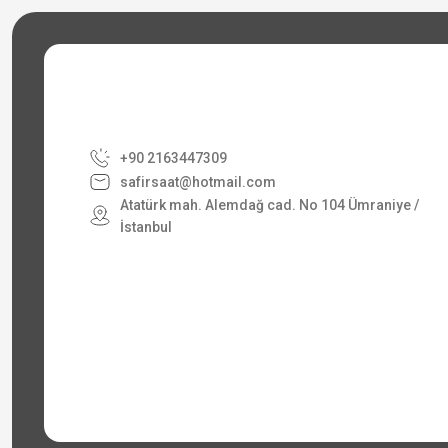
+90 2163447309
safirsaat@hotmail.com
Atatürk mah. Alemdağ cad. No 104 Ümraniye /
İstanbul