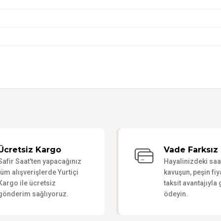
Bu ürüne ilk yorumu siz yapın!
Ücretsiz Kargo
Vade Farksız 
Safir Saat'ten yapacağınız
Hayalinizdeki sa
Yorum Yaz
tüm alışverişlerde Yurtiçi
kavuşun, peşin fiy
Kargo ile ücretsiz
taksit avantajıyla
gönderim sağlıyoruz.
ödeyin.