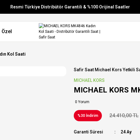
Resmi Türkiye Distribütör Garantili & %100 Orijinal Saatler
Vade Farksız 6 Taksit
 Özel
Aynı Gün Stoktan Gönderim
Ücretsiz Kargo
ın Kol Saati
Safir Saat Michael Kors Yetkili Sa
MICHAEL KORS
MICHAEL KORS MK4
0 Yorum
24.410,00 TL
%30 İndirim
Garanti Süresi
24 Ay