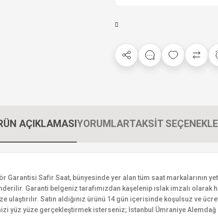
RÜN AÇIKLAMASI
YORUMLAR
TAKSİT SEÇENEKLE
rantisi Safir Saat, bünyesinde yer alan tüm saat markalarının yetkili
derilir. Garanti belgeniz tarafımızdan kaşelenip ıslak imzalı olarak ha
ize ulaştırılır. Satın aldığınız ürünü 14 gün içerisinde koşulsuz ve ücr
izi yüz yüze gerçekleştirmek isterseniz; İstanbul Ümraniye Alemdağ C