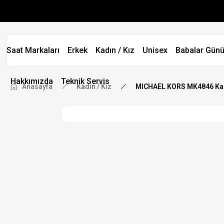
Saat Markaları
Erkek
Kadın / Kız
Unisex
Babalar Günü
Hakkımızda
Teknik Servis
Anasayfa
Kadın / Kız
MICHAEL KORS MK4846 Kad