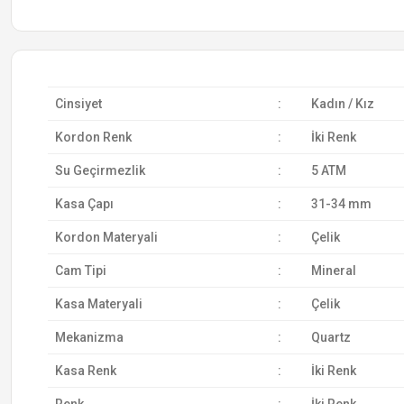
Cinsiyet
:
Kadın / Kız
Kordon Renk
:
İki Renk
Su Geçirmezlik
:
5 ATM
Kasa Çapı
:
31-34 mm
Kordon Materyali
:
Çelik
Cam Tipi
:
Mineral
Kasa Materyali
:
Çelik
Mekanizma
:
Quartz
Kasa Renk
:
İki Renk