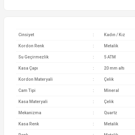
Cinsiyet
:
Kadın / Kız
Kordon Renk
:
Metalik
Su Geçirmezlik
:
5 ATM
Kasa Çapı
:
20 mm altı
Kordon Materyali
:
Çelik
Cam Tipi
:
Mineral
Kasa Materyali
:
Çelik
Mekanizma
:
Quartz
Kasa Renk
:
Metalik