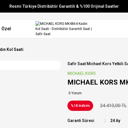
Resmi Türkiye Distribütör Garantili & %100 Orijinal Saatler
Vade Farksız 6 Taksit
 Özel
Aynı Gün Stoktan Gönderim
Ücretsiz Kargo
ın Kol Saati
Safir Saat Michael Kors Yetkili Sa
MICHAEL KORS
MICHAEL KORS MK4
0 Yorum
24.410,00 TL
%18 İndirim
Garanti Süresi
24 Ay