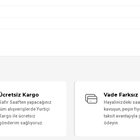
Bu ürüne ilk yorumu siz yapın!
Ücretsiz Kargo
Vade Farksız 
Safir Saat'ten yapacağınız
Hayalinizdeki sa
Yorum Yaz
tüm alışverişlerde Yurtiçi
kavuşun, peşin fiy
Kargo ile ücretsiz
taksit avantajıyla
gönderim sağlıyoruz.
ödeyin.