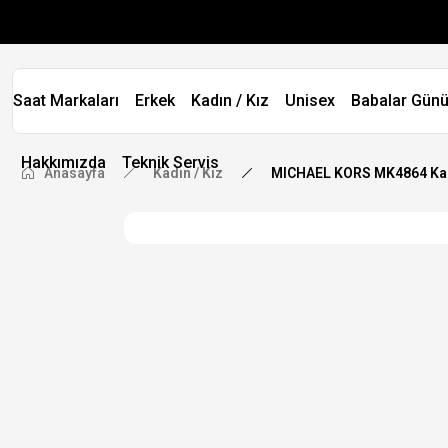
Saat Markaları
Erkek
Kadın / Kız
Unisex
Babalar Günü
Hakkımızda
Teknik Servis
Anasayfa
Kadın / Kız
MICHAEL KORS MK4864 Kad