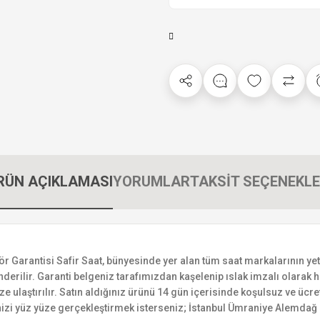
RÜN AÇIKLAMASI
YORUMLAR
TAKSİT SEÇENEKLE
rantisi Safir Saat, bünyesinde yer alan tüm saat markalarının yetkili
derilir. Garanti belgeniz tarafımızdan kaşelenip ıslak imzalı olarak ha
ize ulaştırılır. Satın aldığınız ürünü 14 gün içerisinde koşulsuz ve ücr
izi yüz yüze gerçekleştirmek isterseniz; İstanbul Ümraniye Alemdağ C