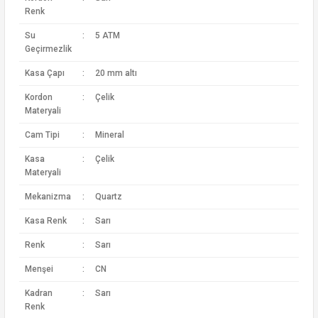
Renk
Su
:
5 ATM
Geçirmezlik
Kasa Çapı
:
20 mm altı
Kordon
:
Çelik
Materyali
Cam Tipi
:
Mineral
Kasa
:
Çelik
Materyali
Mekanizma
:
Quartz
Kasa Renk
:
Sarı
Renk
:
Sarı
Menşei
:
CN
Kadran
:
Sarı
Renk