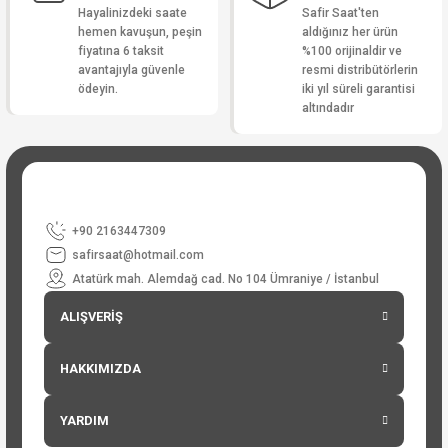
Hayalinizdeki saate
Safir Saat'ten
hemen kavuşun, peşin
aldığınız her ürün
fiyatına 6 taksit
%100 orijinaldir ve
avantajıyla güvenle
resmi distribütörlerin
ödeyin.
iki yıl süreli garantisi
altındadır
+90 2163447309
safirsaat@hotmail.com
Atatürk mah. Alemdağ cad. No 104 Ümraniye / İstanbul
ALIŞVERİŞ
HAKKIMIZDA
YARDIM