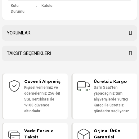
Kutu
:
Kutulu
Durumu
YORUMLAR
TAKSİT SEÇENEKLERİ
Bu ürüne ilk yorumu siz yapın!
Güvenli Alışveriş
Ücretsiz Kargo
Yorum Yaz
Kişisel verileriniz ve
Safir Saat'ten
ödemeleriniz 256-bit
yapacağınız tüm
SSL sertifikası ile
alışverişlerde Yurtiçi
%100 güvence
Kargo ile ücretsiz
altındadır.
gönderim sağlıyoruz.
Vade Farksız
Orjinal Ürün
Taksit
Garantisi