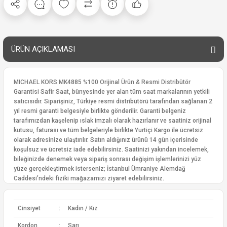
ÜRÜN AÇIKLAMASI
MICHAEL KORS MK4885 %100 Orijinal Ürün & Resmi Distribütör
Garantisi Safir Saat, bünyesinde yer alan tüm saat markalarının yetkili
satıcısıdır. Siparişiniz, Türkiye resmi distribütörü tarafından sağlanan 2
yıl resmi garanti belgesiyle birlikte gönderilir. Garanti belgeniz
tarafımızdan kaşelenip ıslak imzalı olarak hazırlanır ve saatiniz orijinal
kutusu, faturası ve tüm belgeleriyle birlikte Yurtiçi Kargo ile ücretsiz
olarak adresinize ulaştırılır. Satın aldığınız ürünü 14 gün içerisinde
koşulsuz ve ücretsiz iade edebilirsiniz. Saatinizi yakından incelemek,
bileğinizde denemek veya sipariş sonrası değişim işlemlerinizi yüz
yüze gerçekleştirmek isterseniz; İstanbul Ümraniye Alemdağ
Caddesi’ndeki fiziki mağazamızı ziyaret edebilirsiniz.
Cinsiyet
:
Kadın / Kız
Kordon
:
Sarı