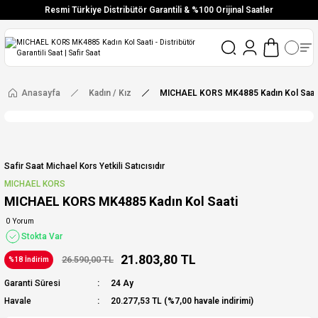
Resmi Türkiye Distribütör Garantili & %100 Orijinal Saatler
Vade Farksız 6 Taksit
Aynı Gün Stoktan Gönderim
Ücretsiz Kargo
Anasayfa
Kadın / Kız
MICHAEL KORS MK4885 Kadın Kol Saat
Safir Saat Michael Kors Yetkili Satıcısıdır
MICHAEL KORS
MICHAEL KORS MK4885 Kadın Kol Saati
0 Yorum
Stokta Var
21.803,80 TL
26.590,00 TL
%18 İndirim
Garanti Süresi
24 Ay
Havale
20.277,53 TL (%7,00 havale indirimi)