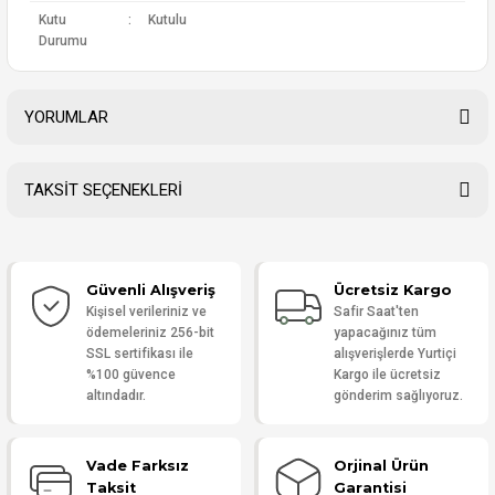
Kutu
:
Kutulu
Durumu
YORUMLAR
TAKSİT SEÇENEKLERİ
Bu ürüne ilk yorumu siz yapın!
Güvenli Alışveriş
Ücretsiz Kargo
Yorum Yaz
Kişisel verileriniz ve
Safir Saat'ten
ödemeleriniz 256-bit
yapacağınız tüm
SSL sertifikası ile
alışverişlerde Yurtiçi
%100 güvence
Kargo ile ücretsiz
altındadır.
gönderim sağlıyoruz.
Vade Farksız
Orjinal Ürün
Taksit
Garantisi