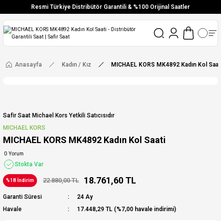
Resmi Türkiye Distribütör Garantili & %100 Orijinal Saatler
Vade Farksız 6 Taksit
Aynı Gün Stoktan Gönderim
Ücretsiz Kargo
Anasayfa
Kadın / Kız
MICHAEL KORS MK4892 Kadın Kol Saat
Safir Saat Michael Kors Yetkili Satıcısıdır
MICHAEL KORS
MICHAEL KORS MK4892 Kadın Kol Saati
0 Yorum
Stokta Var
18.761,60 TL
22.880,00 TL
%18 İndirim
Garanti Süresi
24 Ay
Havale
17.448,29 TL (%7,00 havale indirimi)