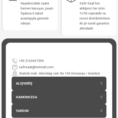
Hayalinizdeki saate
Safir Saat'ten
hemen kavuşun, peşin
aldığınız her ürün
fiyatına 6 taksit
%100 orijinaldir ve
avantajıyla güvenle
resmi distribütörlerin
ödeyin.
iki yıl süreli garantisi
altındadır
+90 2163447309
safirsaat@hotmail.com
Atatürk mah. Alemdağ cad. No 104 Ümraniye / İstanbul
ALIŞVERİŞ
HAKKIMIZDA
YARDIM