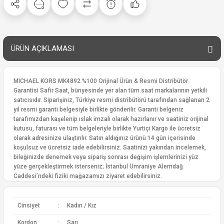
ÜRÜN AÇIKLAMASI
MICHAEL KORS MK4892 %100 Orijinal Ürün & Resmi Distribütör
Garantisi Safir Saat, bünyesinde yer alan tüm saat markalarının yetkili
satıcısıdır. Siparişiniz, Türkiye resmi distribütörü tarafından sağlanan 2
yıl resmi garanti belgesiyle birlikte gönderilir. Garanti belgeniz
tarafımızdan kaşelenip ıslak imzalı olarak hazırlanır ve saatiniz orijinal
kutusu, faturası ve tüm belgeleriyle birlikte Yurtiçi Kargo ile ücretsiz
olarak adresinize ulaştırılır. Satın aldığınız ürünü 14 gün içerisinde
koşulsuz ve ücretsiz iade edebilirsiniz. Saatinizi yakından incelemek,
bileğinizde denemek veya sipariş sonrası değişim işlemlerinizi yüz
yüze gerçekleştirmek isterseniz; İstanbul Ümraniye Alemdağ
Caddesi’ndeki fiziki mağazamızı ziyaret edebilirsiniz.
Cinsiyet
:
Kadın / Kız
Kordon
:
Sarı