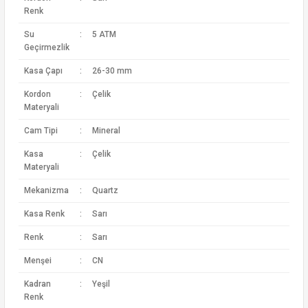
Renk
Su
:
5 ATM
Geçirmezlik
Kasa Çapı
:
26-30 mm
Kordon
:
Çelik
Materyali
Cam Tipi
:
Mineral
Kasa
:
Çelik
Materyali
Mekanizma
:
Quartz
Kasa Renk
:
Sarı
Renk
:
Sarı
Menşei
:
CN
Kadran
:
Yeşil
Renk