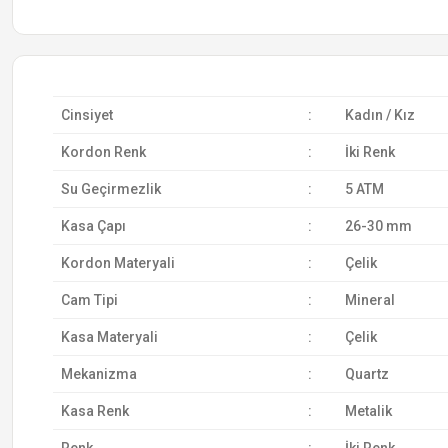
Cinsiyet
:
Kadın / Kız
Kordon Renk
:
İki Renk
Su Geçirmezlik
:
5 ATM
Kasa Çapı
:
26-30 mm
Kordon Materyali
:
Çelik
Cam Tipi
:
Mineral
Kasa Materyali
:
Çelik
Mekanizma
:
Quartz
Kasa Renk
:
Metalik