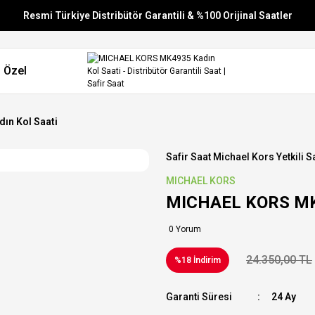
Resmi Türkiye Distribütör Garantili & %100 Orijinal Saatler
Vade Farksız 6 Taksit
 Özel
Aynı Gün Stoktan Gönderim
Ücretsiz Kargo
ın Kol Saati
Safir Saat Michael Kors Yetkili Sa
MICHAEL KORS
MICHAEL KORS MK4
0 Yorum
24.350,00 TL
%18 İndirim
Garanti Süresi
24 Ay