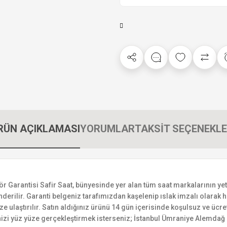
RÜN AÇIKLAMASI
YORUMLAR
TAKSİT SEÇENEKLE
rantisi Safir Saat, bünyesinde yer alan tüm saat markalarının yetkili
derilir. Garanti belgeniz tarafımızdan kaşelenip ıslak imzalı olarak ha
ize ulaştırılır. Satın aldığınız ürünü 14 gün içerisinde koşulsuz ve ücr
izi yüz yüze gerçekleştirmek isterseniz; İstanbul Ümraniye Alemdağ C