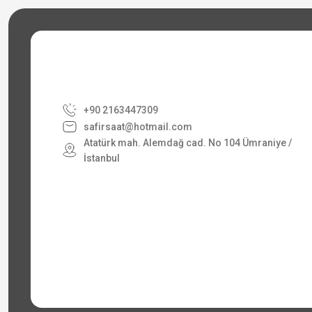
+90 2163447309
safirsaat@hotmail.com
Atatürk mah. Alemdağ cad. No 104 Ümraniye /
İstanbul