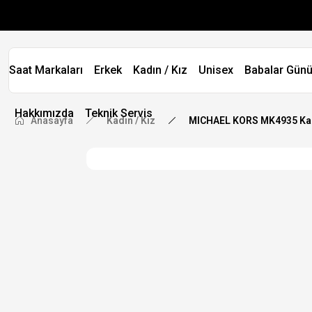
Saat Markaları
Erkek
Kadın / Kız
Unisex
Babalar Günü
Hakkımızda
Teknik Servis
Anasayfa
Kadın / Kız
MICHAEL KORS MK4935 Kad