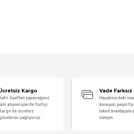
Bu ürüne ilk yorumu siz yapın!
Ücretsiz Kargo
Vade Farksız 
Safir Saat'ten yapacağınız
Hayalinizdeki sa
Yorum Yaz
tüm alışverişlerde Yurtiçi
kavuşun, peşin fiy
Kargo ile ücretsiz
taksit avantajıyla
gönderim sağlıyoruz.
ödeyin.