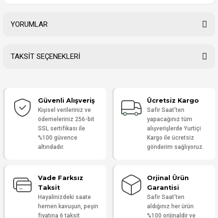
YORUMLAR
TAKSİT SEÇENEKLERİ
ORJİNAL SAAT
Güvenli Alışveriş
Ücretsiz Kargo
Sipariş anından teslimata kadar her aşamada bilgilendirme yaptılar,
Kişisel verileriniz ve
Safir Saat'ten
süreç çok şeffifti.
ödemeleriniz 256-bit
yapacağınız tüm
Müşteriyi merakta bırakmayan, işini çok organize ve takipçi şekilde
SSL sertifikası ile
alışverişlerde Yurtiçi
yapan bir mağaza.
%100 güvence
Kargo ile ücretsiz
altındadır.
gönderim sağlıyoruz.
f... t... | 19/06/2026
Vade Farksız
Orjinal Ürün
Yorum Yaz
Taksit
Garantisi
Hayalinizdeki saate
Safir Saat'ten
hemen kavuşun, peşin
aldığınız her ürün
fiyatına 6 taksit
%100 orijinaldir ve