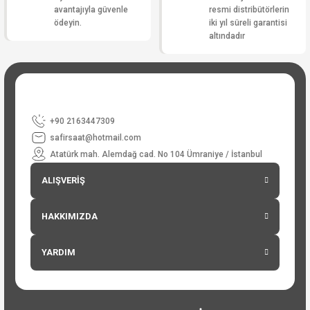
avantajıyla güvenle
resmi distribütörlerin
ödeyin.
iki yıl süreli garantisi
altındadır
+90 2163447309
safirsaat@hotmail.com
Atatürk mah. Alemdağ cad. No 104 Ümraniye / İstanbul
ALIŞVERİŞ
HAKKIMIZDA
YARDIM