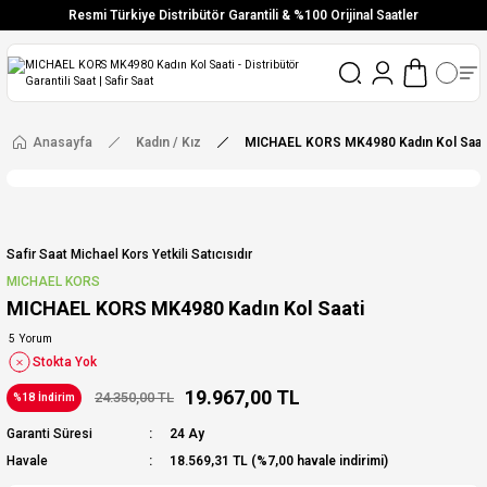
Resmi Türkiye Distribütör Garantili & %100 Orijinal Saatler
Vade Farksız 6 Taksit
Aynı Gün Stoktan Gönderim
Ücretsiz Kargo
Anasayfa
Kadın / Kız
MICHAEL KORS MK4980 Kadın Kol Saat
Safir Saat Michael Kors Yetkili Satıcısıdır
MICHAEL KORS
MICHAEL KORS MK4980 Kadın Kol Saati
5 Yorum
Stokta Yok
19.967,00 TL
24.350,00 TL
%18 İndirim
Garanti Süresi
24 Ay
Havale
18.569,31 TL (%7,00 havale indirimi)