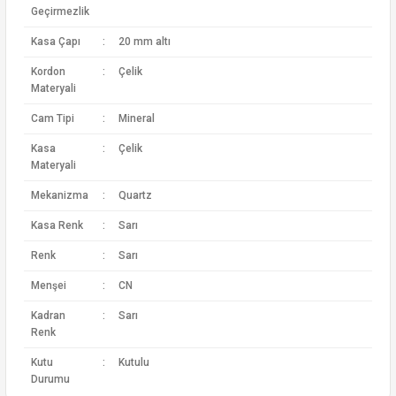
Geçirmezlik
Kasa Çapı
:
20 mm altı
Kordon
:
Çelik
Materyali
Cam Tipi
:
Mineral
Kasa
:
Çelik
Materyali
Mekanizma
:
Quartz
Kasa Renk
:
Sarı
Renk
:
Sarı
Menşei
:
CN
Kadran
:
Sarı
Renk
Kutu
:
Kutulu
Durumu