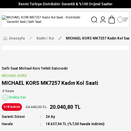
Resmi Türkiye Distribütör Garantili & %100 Orijinal Saatler
Vade Farksız 6 Taksit
Aynı Gün Stoktan Gönderim
Ücretsiz Kargo
Anasayfa
Kadın / Kız
MICHAEL KORS MK7257 Kadın Kol Saat
Safir Saat Michael Kors Yetkili Satıcısıdır
MICHAEL KORS
MICHAEL KORS MK7257 Kadın Kol Saati
0 Yorum
Stokta Var
20.040,80 TL
24.440,00 TL
%18 İndirim
Garanti Süresi
24 Ay
Havale
18.637,94 TL (%7,00 havale indirimi)