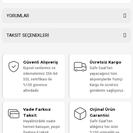
YORUMLAR
TAKSİT SEÇENEKLERİ
Bu ürüne ilk yorumu siz yapın!
Güvenli Alışveriş
Ücretsiz Kargo
Yorum Yaz
Kişisel verileriniz ve
Safir Saat'ten
ödemeleriniz 256-bit
yapacağınız tüm
SSL sertifikası ile
alışverişlerde Yurtiçi
%100 güvence
Kargo ile ücretsiz
altındadır.
gönderim sağlıyoruz.
Vade Farksız
Orjinal Ürün
Taksit
Garantisi
Hayalinizdeki saate
Safir Saat'ten
hemen kavuşun, peşin
aldığınız her ürün
fiyatına 6 taksit
%100 orijinaldir ve