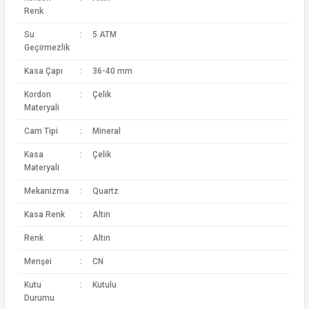
Renk
Su
:
5 ATM
Geçirmezlik
Kasa Çapı
:
36-40 mm
Kordon
:
Çelik
Materyali
Cam Tipi
:
Mineral
Kasa
:
Çelik
Materyali
Mekanizma
:
Quartz
Kasa Renk
:
Altın
Renk
:
Altın
Menşei
:
CN
Kutu
:
Kutulu
Durumu