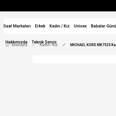
Saat Markaları
Erkek
Kadın / Kız
Unisex
Babalar Günü
Hakkımızda
Teknik Servis
Anasayfa
Kadın / Kız
MICHAEL KORS MK7525 Kad