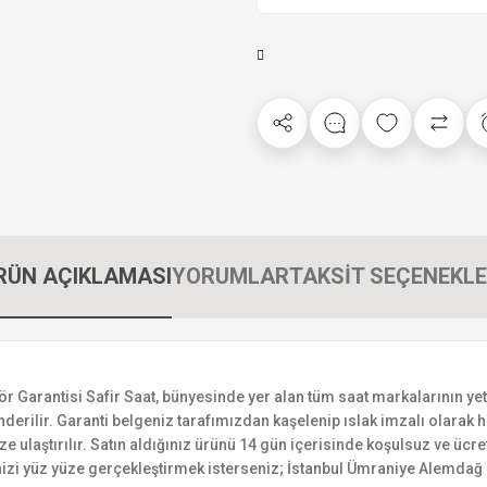
RÜN AÇIKLAMASI
YORUMLAR
TAKSİT SEÇENEKLE
rantisi Safir Saat, bünyesinde yer alan tüm saat markalarının yetkili
derilir. Garanti belgeniz tarafımızdan kaşelenip ıslak imzalı olarak ha
ize ulaştırılır. Satın aldığınız ürünü 14 gün içerisinde koşulsuz ve ücr
izi yüz yüze gerçekleştirmek isterseniz; İstanbul Ümraniye Alemdağ C