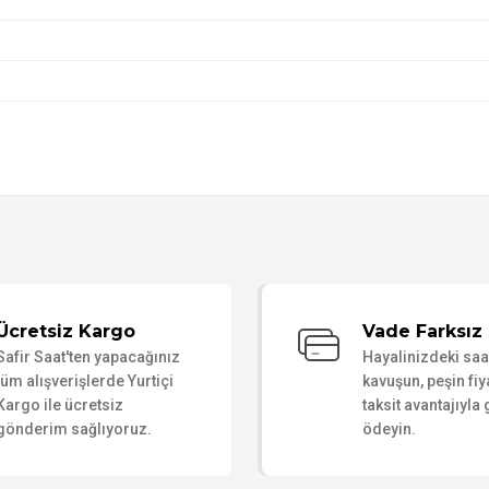
Bu ürüne ilk yorumu siz yapın!
Ücretsiz Kargo
Vade Farksız 
Safir Saat'ten yapacağınız
Hayalinizdeki sa
Yorum Yaz
tüm alışverişlerde Yurtiçi
kavuşun, peşin fiy
Kargo ile ücretsiz
taksit avantajıyla
gönderim sağlıyoruz.
ödeyin.