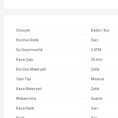
Cinsiyet
:
Kadın / Kız
Kordon Renk
:
Sarı
Su Geçirmezlik
:
5 ATM
Kasa Çapı
:
36 mm
Kordon Materyali
:
Çelik
Cam Tipi
:
Mineral
Kasa Materyali
:
Çelik
Mekanizma
:
Quartz
Kasa Renk
:
Sarı