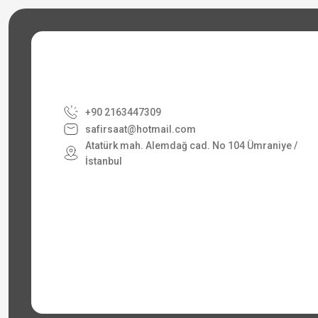
+90 2163447309
safirsaat@hotmail.com
Atatürk mah. Alemdağ cad. No 104 Ümraniye /
İstanbul