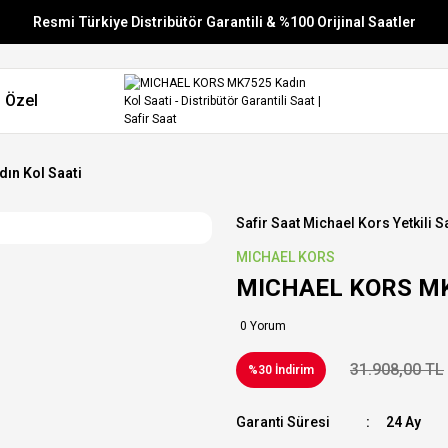
Resmi Türkiye Distribütör Garantili & %100 Orijinal Saatler
Vade Farksız 6 Taksit
 Özel
Aynı Gün Stoktan Gönderim
Ücretsiz Kargo
ın Kol Saati
Safir Saat Michael Kors Yetkili Sa
MICHAEL KORS
MICHAEL KORS MK7
0 Yorum
31.908,00 TL
%30 İndirim
Garanti Süresi
24 Ay