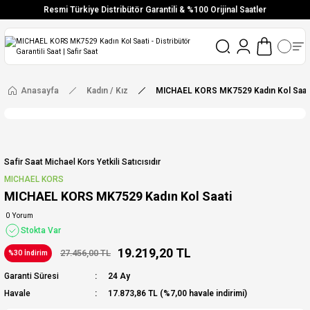
Resmi Türkiye Distribütör Garantili & %100 Orijinal Saatler
Vade Farksız 6 Taksit
Aynı Gün Stoktan Gönderim
Ücretsiz Kargo
Anasayfa
Kadın / Kız
MICHAEL KORS MK7529 Kadın Kol Saat
Safir Saat Michael Kors Yetkili Satıcısıdır
MICHAEL KORS
MICHAEL KORS MK7529 Kadın Kol Saati
0 Yorum
Stokta Var
19.219,20 TL
27.456,00 TL
%30 İndirim
Garanti Süresi
24 Ay
Havale
17.873,86 TL (%7,00 havale indirimi)