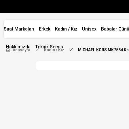
Saat Markaları
Erkek
Kadın / Kız
Unisex
Babalar Günü
Hakkımızda
Teknik Servis
Anasayfa
Kadın / Kız
MICHAEL KORS MK7554 Kad