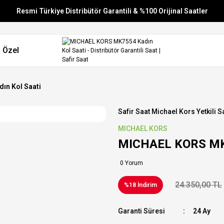
Resmi Türkiye Distribütör Garantili & %100 Orijinal Saatler
Vade Farksız 6 Taksit
 Özel
Aynı Gün Stoktan Gönderim
Ücretsiz Kargo
ın Kol Saati
Safir Saat Michael Kors Yetkili Sa
MICHAEL KORS
MICHAEL KORS MK7
0 Yorum
24.350,00 TL
%18 İndirim
Garanti Süresi
24 Ay