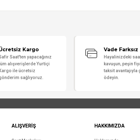
Bu ürüne ilk yorumu siz yapın!
Ücretsiz Kargo
Vade Farksız 
Safir Saat'ten yapacağınız
Hayalinizdeki sa
Yorum Yaz
tüm alışverişlerde Yurtiçi
kavuşun, peşin fiy
Kargo ile ücretsiz
taksit avantajıyla
gönderim sağlıyoruz.
ödeyin.
ALIŞVERİŞ
HAKKIMIZDA