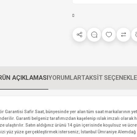
RÜN AÇIKLAMASI
YORUMLAR
TAKSİT SEÇENEKLE
rantisi Safir Saat, bünyesinde yer alan tüm saat markalarının yetkili
derilir. Garanti belgeniz tarafımızdan kaşelenip ıslak imzalı olarak ha
ize ulaştırılır. Satın aldığınız ürünü 14 gün içerisinde koşulsuz ve ücr
izi yüz yüze gerçekleştirmek isterseniz; İstanbul Ümraniye Alemdağ C